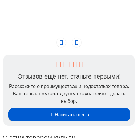
- витамин В5 (Д-пантенол) придает волосам блеск,
питает, смягчает, тонизирует волосы и кожу головы.
Состав:
Масло чайного дерева; сульфоконцентрол,
октопирокс; пачулиевое масло; витамин В5 (Д-
пантенол).
Внимание! Данного товара больше не будет в
наличии.
Отзывов ещё нет, станьте первыми!
Расскажите о преимуществах и недостатках товара.
Ваш отзыв поможет другим покупателям сделать
выбор.
Написать отзыв
С этим товаром купили