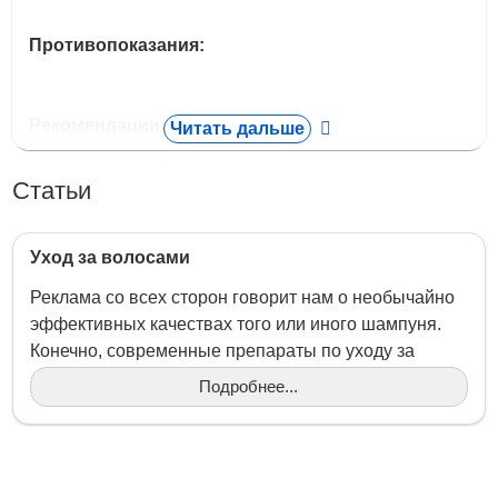
Противопоказания:
Рекомендации по применению:
Читать дальше
Статьи
Свойства:
- Масло чайного дерева дезинфицирует;
Уход за волосами
- сульфоконцентрол, октопирокс обладают
Реклама со всех сторон говорит нам о необычайно
антисептическим эффектом, нормализуют
эффективных качествах того или иного шампуня.
деятельность сальных желез, препятствуют
Конечно, современные препараты по уходу за
образованию перхоти;
волосами способны творить чудеса, но все же они
Подробнее...
не всемогущи. Ведь сильные, блестящие волосы -
- пачулиевое масло обладает бактерицидным и
это прежде всего, здоровые волосы,
успокаивающим свойствами, снимает головную
принадлежащие здоровому…
боль;