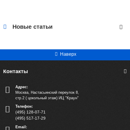
Розничная цена
2.153 руб.
Пенка для умывания с экстрактом красных листьев
винограда – для нормальной и комбинированной кожи,
Новые статьи
200 мл
Артикул: 935
В корзину
Наверх
Купить сейчас
Контакты
Адрес:
Москва, Настасьинский переулок 8,
стр.2 ( цокольный этаж) ИЦ "Краун"
Телефон:
(495) 128-07-71
(495) 517-17-29
Email: