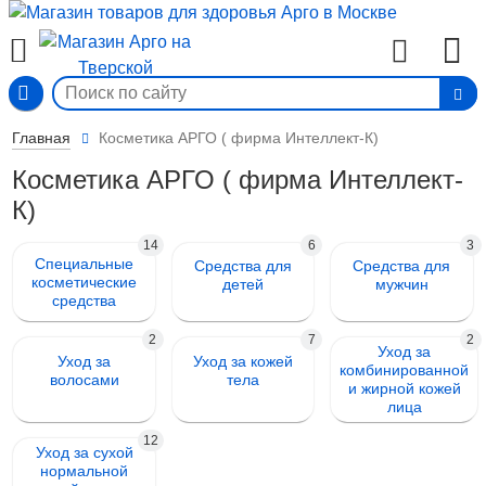
Вход
Главная
Косметика АРГО ( фирма Интеллект-К)
Косметика АРГО ( фирма Интеллект-
К)
14
6
3
Специальные
Средства для
Средства для
косметические
детей
мужчин
средства
2
7
2
Уход за
Уход за
Уход за кожей
комбинированной
волосами
тела
и жирной кожей
лица
12
Уход за сухой
нормальной