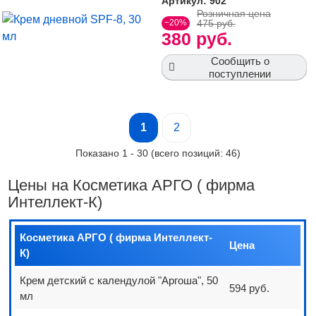
Артикул: 902
Розничная цена
−20%
475 руб.
380 руб.
Сообщить о
поступлении
1
2
Показано
1
-
30
(всего позиций:
46
)
Цены на Косметика АРГО ( фирма
Интеллект-К)
Косметика АРГО ( фирма Интеллект-
Цена
К)
Крем детский с календулой "Аргоша", 50
594 руб.
мл