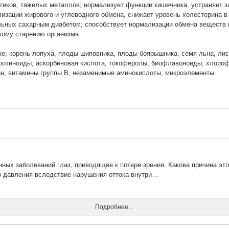
иотиков, тяжелых металлов; нормализует функции кишечника, устраняет 
изации жирового и углеводного обмена, снижает уровень холестерина в 
льных сахарным диабетом; способствует нормализации обмена веществ 
кому старению организма.
ке, корень лопуха, плоды шиповника, плоды боярышника, семя льна, ли
аротиноиды, аскорбиновая кислота, токоферолы, биофлавоноиды, хлоро
ин, витамины группы В, незаменимые аминокислоты, микроэлементы.
ных заболеваний глаз, приводящее к потере зрения. Какова причина это
го давления вследствие нарушения оттока внутри…
Подробнее...