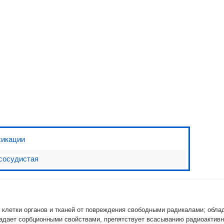
810 руб.
Нутрикон Селен, хрустящие гранулы, 350 г
сикации
сосудистая
 клетки органов и тканей от повреждения свободными радикалами; обла
бладает сорбционными свойствами, препятствует всасыванию радиоактивн