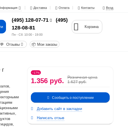
Информация
Доставка
Оплата
Контакты
Вход
(495) 128-07-71
(495)
ти
Корзина
128-08-81
Пн - Cб: 10:00 - 19:00
💬
Отзывы
📦
Мои заказы
 г
−17%
Розничная цена
1.356 руб.
1.627 руб.
калов,
дения
текторными
Сообщить о поступлении
утациям
рбционными
Добавить сайт в закладки
активных,
Написать отзыв
дуктов
тицидов,