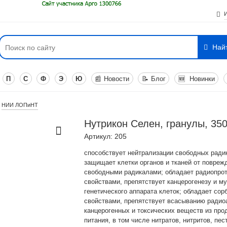
Най
П
С
Ф
Э
Ю
📰
Новости
📝
Блог
🆕
Новинки
НИИ ЛОПиНТ
Нутрикон Селен, гранулы, 350
Артикул: 205
способствует нейтрализации свободных ради
защищает клетки органов и тканей от повреж
свободными радикалами; обладает радиопро
свойствами, препятствует канцерогенезу и м
генетического аппарата клеток; обладает со
свойствами, препятствует всасыванию радио
канцерогенных и токсических веществ из про
питания, в том числе нитратов, нитритов, пес