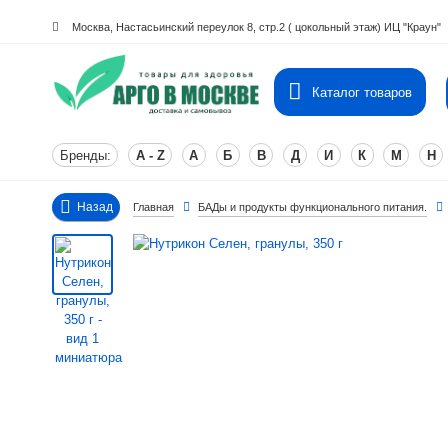
Москва, Настасьинский переулок 8, стр.2 ( цокольный этаж) ИЦ "Краун"
Каталог товаров
Бренды:
A - Z
А
Б
В
Д
И
К
М
Н
Назад
Главная
БАДы и продукты функционального питания.