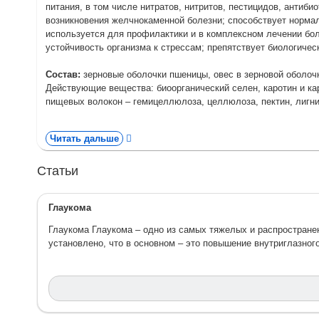
питания, в том числе нитратов, нитритов, пестицидов, антиб
возникновения желчнокаменной болезни; способствует нормал
используется для профилактики и в комплексном лечении бо
устойчивость организма к стрессам; препятствует биологичес
Состав:
зерновые оболочки пшеницы, овес в зерновой оболоч
Действующие вещества: биоорганический селен, каротин и к
пищевых волокон – гемицеллюлоза, целлюлоза, пектин, лигн
Читать дальше
Статьи
Глаукома
Глаукома Глаукома – одно из самых тяжелых и распространен
установлено, что в основном – это повышение внутриглазно