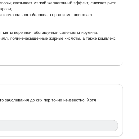
запоры; оказывает мягкий желчегонный эффект, снижает риск
крови;
и гормонального баланса в организме; повышает
ст мяты перечной, обогащенная селеном спирулина.
филл, полиненасыщенные жирные кислоты, а также комплекс
Хи
го заболевания до сих пор точно неизвестно. Хотя
Xи
на