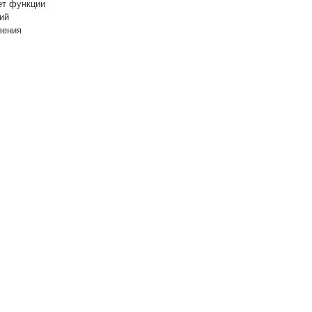
ет функции
ий
вения