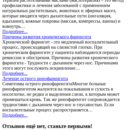
Терапия растительными маслами (маслотерапия) – это метод
профилактики и лечения заболеваний с применением
натуральных растительных, животных и эфирных масел,
которые вводятся через дыхательные пути (ингаляция,
вдыхание), кожные покровы (массаж, компрессы, ванны) и
вовнутрь…
Подробнее...
Причины развития хронического фарингита
Хронический фарингит - это медленный воспалительный
процесс, происходящий на слизистой глотки. При
хроническом фарингите у пациента наблюдаются периоды
ремиссии и обострения. Причины развития хронического
фарингита - Трудности с дыханием через нос. Причинами
этого могут послужить искривление…
Подробнее...
Лечение острого ринофарингита
Симптомы острого ринофаренгитаМногие больные
ринофаренгитом жалуются на покалывания и сухость в
носоглотке, не редки и выделения слизи, к которым может
примешаться кровь. Так же ринофаренгит сопровождается
трудностями с дыханием через нос и гнусавостью. Если
воспалительные процесс распространяется…
Подробнее...
Отзывов ещё нет, станьте первыми!