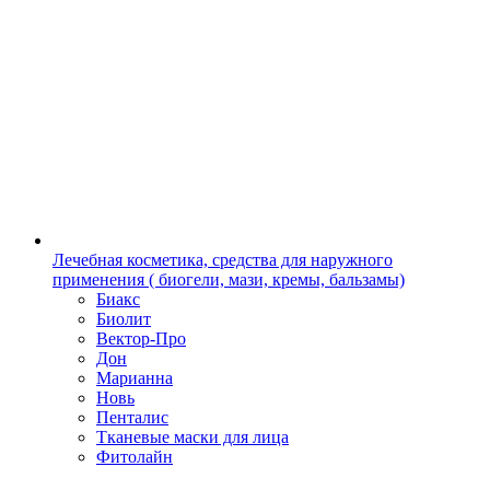
Лечебная косметика, средства для наружного
применения ( биогели, мази, кремы, бальзамы)
Биакс
Биолит
Вектор-Про
Дон
Марианна
Новь
Пенталис
Тканевые маски для лица
Фитолайн