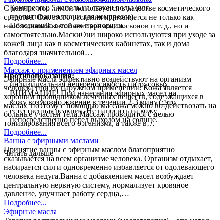
Компрессы: 5 капель на стакан воды (для
С давних пор лимон используется в качестве косметического
пропитывания ткани для компресса).
средства. Сок этого растения применяется не только как
Полоскания: в той же пропорции.
необходимый компонент кремов, лосьонов и т. д., но и
самостоятельно.МаскиОни широко используются при уходе за
кожей лица как в косметических кабинетах, так и дома
благодаря значительной…
Подробнее...
Массаж с применением эфирных масел
Противопоказания:
Эфирные масла эффективно воздействуют на организм
индивидуальная непереносимость цитрусовых.
человека при их наружном применении. Кожа является
ВНИМАНИЕ! При нанесении эфирных масел на
хорошим проводником лечебных веществ, содержащихся в
кожу возможно жжение в течении 2-3 минут: это
маслах, поэтому с помощью массажа можно воздействовать на
естественная реакция. Не наносить на кожу
больные участки тела.Массаж проводится с целью
непосредственно перед выходом на солнце.
тонизирования всего организма, а также в…
Подробнее...
Ванна с эфирными маслами
Принятие ванны с эфирным маслом благоприятно
Читать дальше
сказывается на всем организме человека. Организм отдыхает,
набирается сил и одновременно избавляется от одолевающего
человека недуга.Ванна с добавлением масел возбуждает
центральную нервную систему, нормализует кровяное
давление, улучшает работу сердца,…
Подробнее...
Эфирные масла