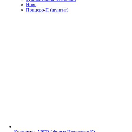
Новь
Прицеро-П (шунгит)
Косметика АРГО ( фирма Интеллект-К)