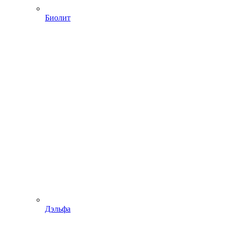
Биолит
Дэльфа