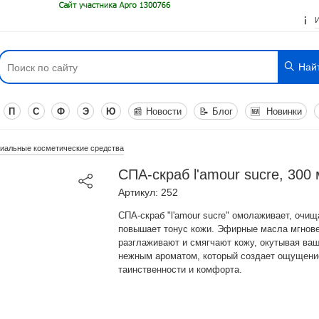
Най
П
С
Ф
Э
Ю
📰
Новости
📝
Блог
🆕
Новинки
иальные косметические средства
СПА-скраб l'amour sucre, 300
Артикул: 252
СПА-скраб "l'amour sucre" омолаживает, очищ
повышает тонус кожи. Эфирные масла мгнов
разглаживают и смягчают кожу, окутывая ваш
нежным ароматом, который создает ощущени
таинственности и комфорта.