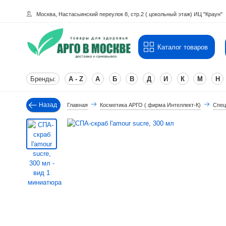
Москва, Настасьинский переулок 8, стр.2 ( цокольный этаж) ИЦ "Краун"
Каталог товаров
Бренды:
A - Z
А
Б
В
Д
И
К
М
Н
Назад
Главная
Косметика АРГО ( фирма Интеллект-К)
Спец