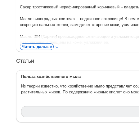
Сахар тростниковый нерафинированный коричневый – кладезь 
Масло виноградных косточек – подлинное сокровище! В нем
секрецию сальных желез, замедляет старение кожи, усиливае
Масло ШИ (Карите) превосходное смягчающее и увлажняющее
раздражение и трещины на коже, увлажняя ее.
Читать дальше
Эфирное масло мандарина тонизирует, освежает утомленную 
Статьи
предупреждает образование стрий (растяжек), борется с цел
Кофе – мощное средство в борьбе с преждевременным старени
Польза хозяйственного мыла
ногам легкость. Сочетание аромата кофе и эфирных масел ра
Из теории известно, что хозяйственно мыло представляет с
Корица согревает, тонизирует и омолаживает кожу, улучшает
растительных жиров. По содержанию жирных кислот оно может
Оказывает мощное антисептическое, противовоспалительное 
Способ применения:
скраб обильно нанести на влажную кожу
полотенцем.
Противопоказания:
индивидуальная непереносимость компон