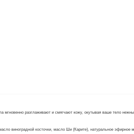
1.110 руб.
Гель-скраб «Кия» с экстрактом алоэ, 200 г
а мгновенно разглаживают и смягчают кожу, окутывая ваше тело нежн
асло виноградной косточки, масло Ши (Карите), натуральное эфирное м