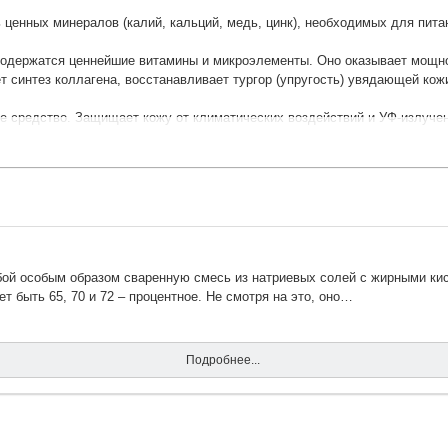
ценных минералов (калий, кальций, медь, цинк), необходимых для пита
 содержатся ценнейшие витамины и микроэлементы. Оно оказывает мощ
т синтез коллагена, восстанавливает тургор (упругость) увядающей кож
 средство. Защищает кожу от климатических воздействий и УФ-излучен
кожу, позволяя ей легче переносить дефицит солнца и тепла. Выравнив
люлитом. Действует расслабляюще и антидепрессивно, создает веселое 
ем кожи лица и тела. Укрепляет сосуды. Активизирует клеточный обмен
сслабляет, снимает усталость, окутывая Вас приятным ароматом!
обой особым образом сваренную смесь из натриевых солей с жирными ки
 цвет лица. Является профилактическим средством против грибковых по
 быть 65, 70 и 72 – процентное. Не смотря на это, оно…
действие.
Подробнее...
, провести активный массаж тела до полного растворения сахара. Смыт
ентов, входящих в состав композиции.