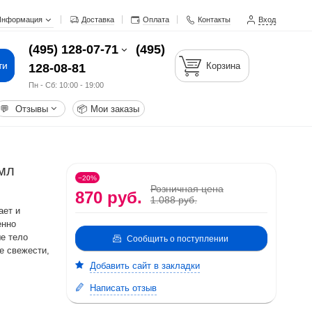
Информация
Доставка
Оплата
Контакты
Вход
(495) 128-07-71
(495)
ти
Корзина
128-08-81
Пн - Cб: 10:00 - 19:00
💬
Отзывы
📦
Мои заказы
 мл
−20%
Розничная цена
870 руб.
1.088 руб.
ает и
енно
е тело
Сообщить о поступлении
е свежести,
Добавить сайт в закладки
Написать отзыв