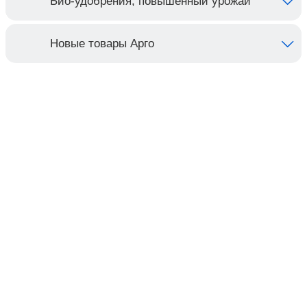
Био-удобрения, повышенный урожай
Новые товары Арго
Контакты
Адрес:
Москва, Настасьинский переулок 8,
стр.2 ( цокольный этаж) ИЦ "Краун"
Телефон:
(495) 128-07-71
(495) 517-17-29
Email:
argo@argo-moscow.ru
Рабочие дни/часы: