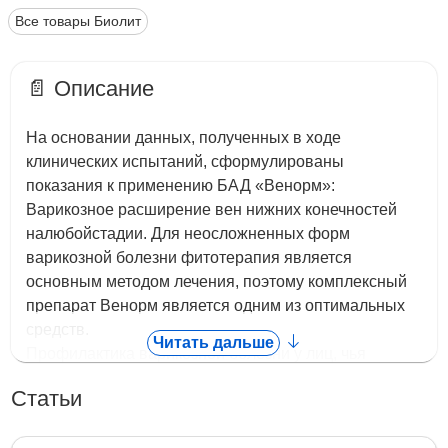
Все товары Биолит
📄 Описание
На основании данных, полученных в ходе
клинических испытаний, сформулированы
показания к применению БАД «Венорм»:
Варикозное расширение вен нижних конечностей
налюбойстадии. Для неосложненных форм
варикозной болезни фитотерапия является
основным методом лечения, поэтому комплексный
препарат Венорм является одним из оптимальных
средств.
Читать дальше
Профилактика варикозной болезни у лиц, чья
работа связана с длительной статической нагрузкой
Статьи
на ноги (хирурги, продавцы, парикмахеры).
В составе комплексной терапии осложненных форм