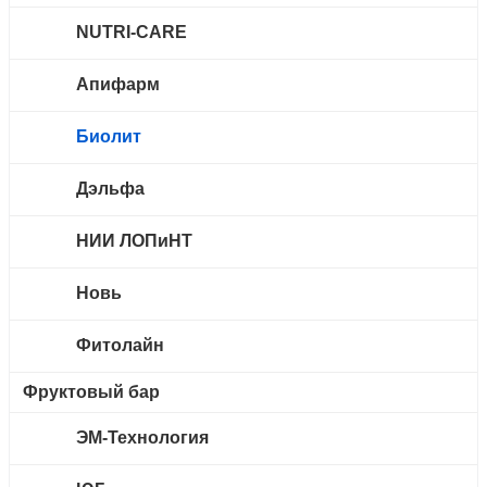
запахом и приятным вкусом.
Условия хранения.
Хранить в сухом месте. Срок
NUTRI-CARE
годности 2 года.
Апифарм
Биолит
Дэльфа
НИИ ЛОПиНТ
Новь
Фитолайн
Фруктовый бар
ЭМ-Технология