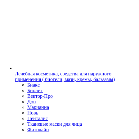
Лечебная косметика, средства для наружного
применения ( биогели, мази, кремы, бальзамы)
Биакс
Биолит
Вектор-Про
Дон
Марианна
Новь
Пенталис
Тканевые маски для лица
Фитолайн