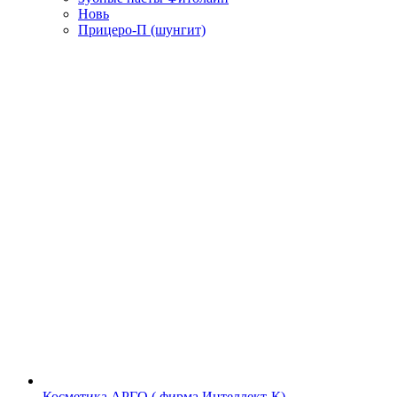
Новь
Прицеро-П (шунгит)
Косметика АРГО ( фирма Интеллект-К)