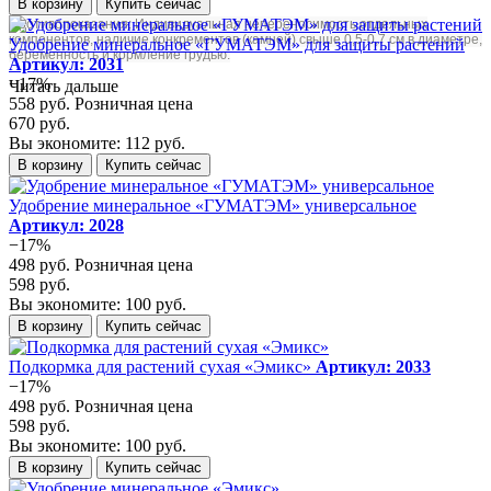
В корзину
Купить сейчас
Противопоказания: Индивидуальная непереносимость отдельных
компонентов, наличие конкрементов (камней) свыше 0,5-0,7 см в диаметре,
Удобрение минеральное «ГУМАТЭМ» для защиты растений
беременность и кормление грудью.
Артикул: 2031
−17%
Читать дальше
558 руб.
Розничная цена
670 руб.
Вы экономите: 112 руб.
В корзину
Купить сейчас
Удобрение минеральное «ГУМАТЭМ» универсальное
Артикул: 2028
−17%
498 руб.
Розничная цена
598 руб.
Вы экономите: 100 руб.
В корзину
Купить сейчас
Подкормка для растений сухая «Эмикс»
Артикул: 2033
−17%
498 руб.
Розничная цена
598 руб.
Вы экономите: 100 руб.
В корзину
Купить сейчас