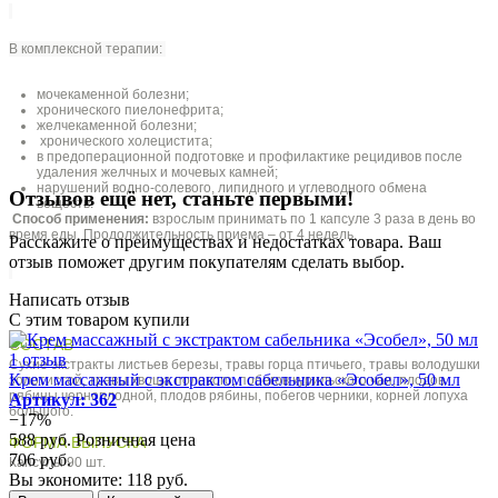
В комплексной терапии:
мочекаменной болезни;
хронического пиелонефрита;
желчекаменной болезни;
хронического холецистита;
в предоперационной подготовке и профилактике рецидивов после
удаления желчных и мочевых камней;
нарушений водно-солевого, липидного и углеводного обмена
Отзывов ещё нет, станьте первыми!
веществ.
Способ применения:
взрослым принимать по 1 капсуле 3 раза в день во
время еды. Продолжительность приема – от 4 недель.
Расскажите о преимуществах и недостатках товара. Ваш
отзыв поможет другим покупателям сделать выбор.
Написать отзыв
С этим товаром купили
СОСТАВ
1 отзыв
Сухие экстракты листьев березы, травы горца птичьего, травы володушки
Крем массажный с экстрактом сабельника «Эсобел», 50 мл
золотистой, травы хвоща полевого, побегов курильского чая, плодов
рябины черноплодной, плодов рябины, побегов черники, корней лопуха
Артикул: 362
большого.
−17%
588 руб.
Розничная цена
ФОРМА ВЫПУСКА
706 руб.
Капсулы 90 шт.
Вы экономите: 118 руб.