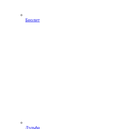
Биолит
Дэльфа