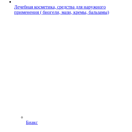
Лечебная косметика, средства для наружного
применения ( биогели, мази, кремы, бальзамы)
Биакс