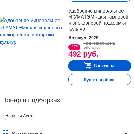
обыкновенная (Prunus padus L.); полынь
Удобрение минеральное
обыкновенная (Artemisia vulgaris)), уксусная кислота.
«ГУМАТЭМ» для корневой
1 мл «ГУМАТЭМ» содержит не менее 0,12 г гумата.
и внекорневой подкормки
культур
Упаковка:
Артикул: 2029
Розничная цена
−17%
590 руб.
492 руб.
В корзину
Купить сейчас
Товар в подборках
Новинки Арго
Категории