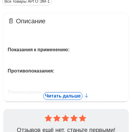
Все товары АРГО ЭМ-1
📄 Описание
Показания к применению:
Противопоказания:
Рекомендации по применению:
Читать дальше
Рекомендации по применению: флакон с
препаратом встряхнуть и развести:
- для профилактики появления вредителей: 1
колпачок развести в 2 л воды, обрабатывать 1 раз в
Отзывов ещё нет, станьте первыми!