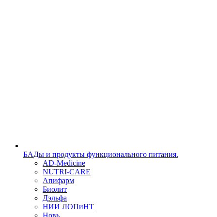
БАДы и продукты функционального питания.
AD-Medicine
NUTRI-CARE
Апифарм
Биолит
Дэльфа
НИИ ЛОПиНТ
Новь