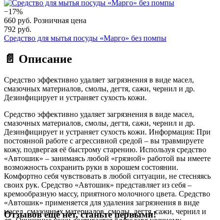
−17%
660 руб.
Розничная цена
792 руб.
Средство для мытья посуды «Марго» без помпы
📄 Описание
Средство эффективно удаляет загрязнения в виде масел,
смазочных материалов, смолы, дегтя, сажи, чернил и др.
Дезинфицирует и устраняет сухость кожи.
Средство эффективно удаляет загрязнения в виде масел,
смазочных материалов, смолы, дегтя, сажи, чернил и др.
Дезинфицирует и устраняет сухость кожи. Информация: При
постоянной работе с агрессивной средой – вы травмируете
кожу, подвергая её быстрому старению. Используя средство
«Автошик» – занимаясь любой «грязной» работой вы имеете
возможность сохранить руки в хорошем состоянии.
Комфортно себя чувствовать в любой ситуации, не стесняясь
своих рук. Средство «Автошик» представляет из себя –
кремообразную массу, приятного молочного цвета. Средство
«Автошик» применяется для удаления загрязнения в виде
масел, смазочных материалов, смолы, дегтя, сажи, чернил и
Отзывов ещё нет, станьте первыми!