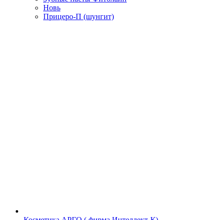
Новь
Прицеро-П (шунгит)
Косметика АРГО ( фирма Интеллект-К)