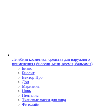
Лечебная косметика, средства для наружного
применения ( биогели, мази, кремы, бальзамы)
Биакс
Биолит
Вектор-Про
Дон
Марианна
Новь
Пенталис
Тканевые маски для лица
Фитолайн