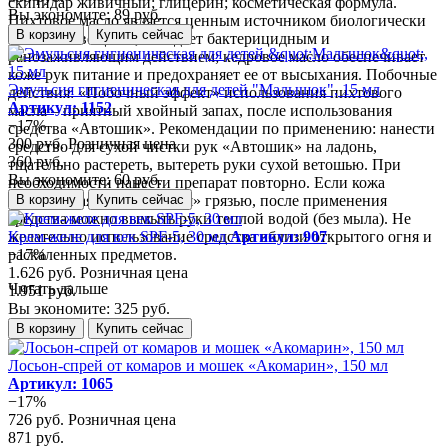
скипидар живичный; глицерин; косметическая формула.
Вы экономите: 89 руб.
Пихтовое масло является ценным источником биологически
В корзину
Купить сейчас
активных веществ, обладает бактерицидным и
ранозаживляющим действием; кедровое масло обеспечивает
коже рук питание и предохраняет ее от высыхания. Побочные
Эмульсия гигиеническая для детей "Малышок", 15 мл
действия: «Побочный эффект» использования пихтового
Артикул: 1152
масла – приятный хвойный запах, после использования
−17%
средства «Автошик». Рекомендации по применению: нанести
300 руб.
Розничная цена
средство для сухой чистки рук «Автошик» на ладонь,
360 руб.
тщательно растереть, вытереть руки сухой ветошью. При
Вы экономите: 60 руб.
необходимости нанести препарат повторно. Если кожа
загрубевшая, с «въевшейся» грязью, после применения
В корзину
Купить сейчас
средства можно вымыть руки теплой водой (без мыла). Не
желательно использование средства вблизи открытого огня и
Крем-желе для век SPF-5, 30 мл
Артикул: 907
раскаленных предметов.
−17%
1.626 руб.
Розничная цена
Читать дальше
1.951 руб.
Вы экономите: 325 руб.
В корзину
Купить сейчас
Лосьон-спрей от комаров и мошек «Акомарин», 150 мл
Артикул: 1065
−17%
726 руб.
Розничная цена
871 руб.