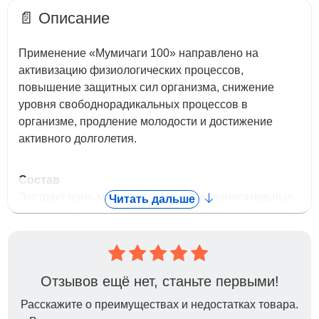
📄 Описание
Применение «Мумичаги 100» направлено на
активизацию физиологических процессов,
повышение защитных сил организма, снижение
уровня свободнорадикальных процессов в
организме, продление молодости и достижение
активного долголетия.
Состав
Экстракт чаги, мумие очищенное; вспомогательные
Читать дальше
вещества – лактоза, крахмал картофельный, сахар.
Свойства
Антиоксидантное, иммуноактивное,
противовоспалительное, ранозаживляющее,
Отзывов ещё нет, станьте первыми!
адаптогенное, биостимулирующее.
Расскажите о преимуществах и недостатках товара.
Показания к применению