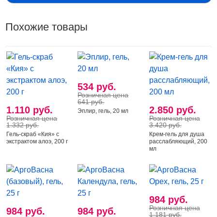
режим установите согласно инструкции на изделии.
Особые указания
• держать в недоступном для
Похожие товары
детей месте; • при попадании в глаза промыть
водой. Форма выпуска 500 г средства в пластиковом
флаконе.
Срок годности
: 24 месяца.
534 руб.
Розничная цена
641 руб.
1.110 руб.
2.850 руб.
Эплир, гель, 20 мл
Розничная цена
Розничная цена
1.332 руб.
3.420 руб.
Гель-скраб «Кия» с
Крем-гель для душа
экстрактом алоэ, 200 г
расслабляющий, 200
мл
984 руб.
Розничная цена
984 руб.
984 руб.
1.181 руб.