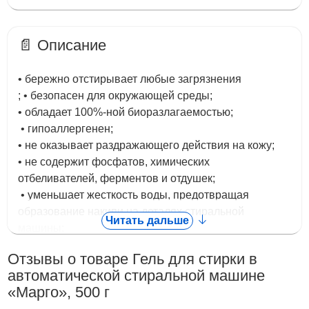
📄 Описание
• бережно отстирывает любые загрязнения
; • безопасен для окружающей среды;
• обладает 100%-ной биоразлагаемостью;
• гипоаллергенен;
• не оказывает раздражающего действия на кожу;
• не содержит фосфатов, химических
отбеливателей, ферментов и отдушек;
• уменьшает жесткость воды, предотвращая
образование накипи на деталях стиральной
Читать дальше
машины;
• высококонцентрированное средство: в 3 раза
Отзывы о товаре Гель для стирки в
экономичнее обычных гелей для стирки!
автоматической стиральной машине
Состав:
«Марго», 500 г
Вода деминерализованная, поверхностно-