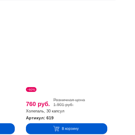
йствием.
иливы, уменьшают вагинальную сухость. Стимулируют
азования тромбов, укрепляют кровеносные сосуды.
зуют нервную деятельность, контролируют уровень глюкозы,
езо необходимо женщинам из-за регулярной потери крови во
дины, которая является «кладовой» витаминов, повышает
−60%
) и минералов (железа, цинка, меди, йода).
Розничная цена
760 руб.
1.901 руб.
Холепаль, 30 капсул
Артикул: 619
В корзину