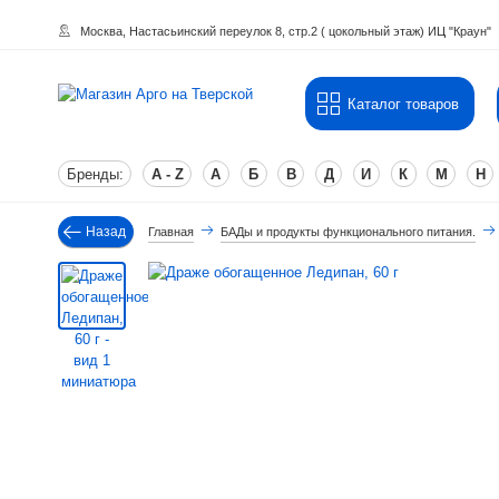
Москва, Настасьинский переулок 8, стр.2 ( цокольный этаж) ИЦ "Краун"
Каталог товаров
Бренды:
A - Z
А
Б
В
Д
И
К
М
Н
Назад
Главная
БАДы и продукты функционального питания.