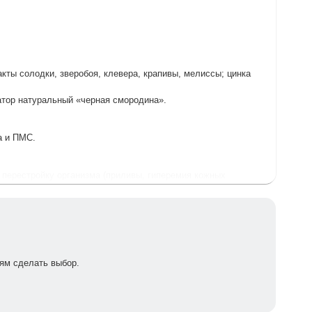
акты солодки, зверобоя, клевера, крапивы, мелиссы; цинка
атор натуральный «черная смородина».
а и ПМС.
перестройку организма (приливы, гиперемия кожных
икает чувство защищенности, умиротворения. Нормализует
.
ены, растительный аналог женских половых гормонов.
n.
(ликвиритин, ликвиритозид, изоликвиритин, неоликвиритин,
того, солодка препятствует развитию атеросклероза,
ям сделать выбор.
пользуется для возбуждения аппетита и успокоения нервной
ет содержание сахара в крови, нормализует менструальный