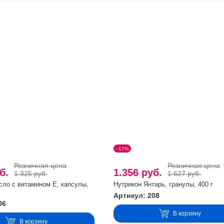
ет противовоспалительное и эпителизирующее действие.
 обладающее противовоспалительным, противомикробным и вяжущим де
рением, снижают риск сердечно-сосудистых заболеваний. Облегчают пр
т клетки от повреждения свободными радикалами. Уменьшают риск обр
амин Д. Витамины В1, В3 (никотинамид), В12, фолиевая кислота нормали
тамины группы В существенно повышают стрессоустойчивость женщины.
алы.
ульса; медь участвует в процессе образования клеточной энергии; жел
 щитовидной железы.
иком легкоусвояемой энергии. В состав входит сухой сок черной сморо
еваниям.
−17%
0–50 % от суточной нормы потребления витаминов (С, Д3, А, Е, группы В
Розничная цена
Розничная цена
уб.
1.356 руб.
1.325 руб.
1.627 руб.
сло с витамином Е, капсулы,
Нутрикон Янтарь, гранулы, 400 г
Артикул: 208
06
В корзину
В корзину