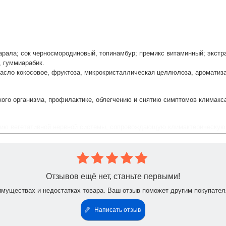
марала; сок черносмородиновый, топинамбур; премикс витаминный; экстр
, гуммиарабик.
 масло кокосовое, фруктоза, микрокристаллическая целлюлоза, ароматиз
ого организма, профилактике, облегчению и снятию симптомов климакс
цию вегетативной нервной системы, сопровождающую климактерическую 
хоэмоциональное состояние женщины: исчезает состояние тревоги, возн
а женщины к воздействию патогенных факторов, снимает симптомы ПМС
ичных гормональных расстройствах у женщин, т. к. содержит фитоэстрог
, формононетин (Formononetin), дейдзеин (Daidzein), генистейн (Genistei
т организм от воздействия свободных радикалов, содержит флавоноиды 
Отзывов ещё нет, станьте первыми!
способствуют замедлению процессов раннего старения организма, кроме 
имуществах и недостатках товара. Ваш отзыв поможет другим покупател
аний, гипертонии, астмы, невралгии, бессонницы, анемии, подагры. Ис
Написать отзыв
идатков, болезненных менструациях и климактерических неврозах.
держание гемоглобина и эритроцитов, улучшает обмен веществ, понижа