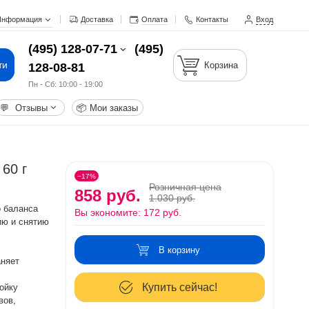
Информация
Доставка
Оплата
Контакты
Вход
(495) 128-07-71
(495)
ти
Корзина
128-08-81
Пн - Cб: 10:00 - 19:00
💬
Отзывы
📦
Мои заказы
60 г
−17%
Розничная цена
858 руб.
1.030 руб.
 баланса
Вы экономите:
172 руб.
ию и снятию
В корзину
аняет
Купить сейчас!
ойку
вов,