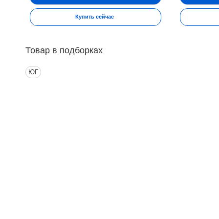
Купить сейчас
Товар в подборках
ЮГ
Контакты
Ин
Адрес:
П
Москва, Настасьинский переулок 8,
стр.2 ( цокольный этаж) ИЦ "Краун"
О
Телефон:
Д
(495) 128-07-71
(495) 517-17-29
О
Email:
argo@argo-moscow.ru
М
Рабочие дни/часы:
Н