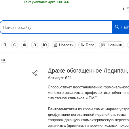
Най
П
С
Ф
Э
Ю
📰
Новости
📝
Блог
🆕
Новинки
ЮГ
Драже обогащенное Ледипан, 
Артикул: 621
Способствует восстановлению гормонального
женского организма, профилактике, облегчен
симптомов климакса и ПМС.
Пантогематоген
из крови самки марала устр
дисфункцию вегетативной нервной системы,
сопровождающую климактерическую перестр
организма (приливы, гиперемия кожных покро