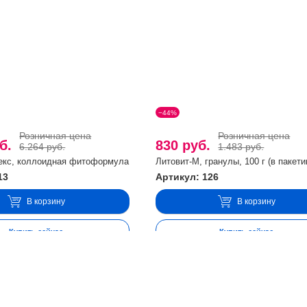
−44%
Розничная цена
Розничная цена
уб.
830 руб.
6.264 руб.
1.483 руб.
екс, коллоидная фитоформула
Литовит-М, гранулы, 100 г (в пакети
13
Артикул: 126
В корзину
В корзину
Купить сейчас
Купить сейчас