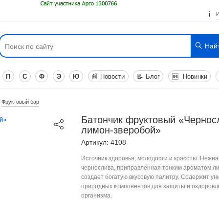
Най
П
С
Ф
Э
Ю
📰
Новости
📝
Блог
🆕
Новинки
Фруктовый бар
Батончик фруктовый «Чернос
лимон-зверобой»
Артикул: 4108
Источник здоровья, молодости и красоты. Нежна
чернослива, приправленная тонким ароматом л
создает богатую вкусовую палитру. Содержит у
природных компонентов для защиты и оздоровл
организма.