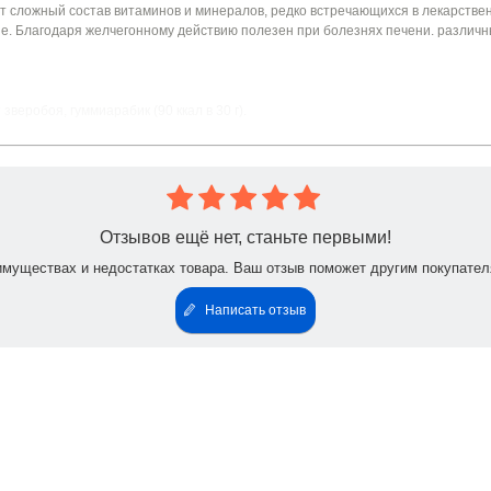
т сложный состав витаминов и минералов, редко встречающихся в лекарстве
е. Благодаря желчегонному действию полезен при болезнях печени. различн
зверобоя, гуммиарабик (90 ккал в 30 г).
Отзывов ещё нет, станьте первыми!
имуществах и недостатках товара. Ваш отзыв поможет другим покупател
Написать отзыв