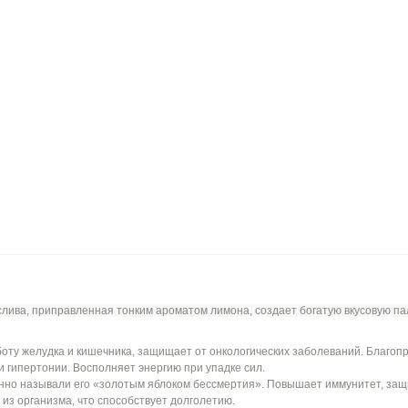
ослива, приправленная тонким ароматом лимона, создает богатую вкусовую 
оту желудка и кишечника, защищает от онкологических заболеваний. Благоп
и гипертонии. Восполняет энергию при упадке сил.
нно называли его «золотым яблоком бессмертия». Повышает иммунитет, защ
 из организма, что способствует долголетию.