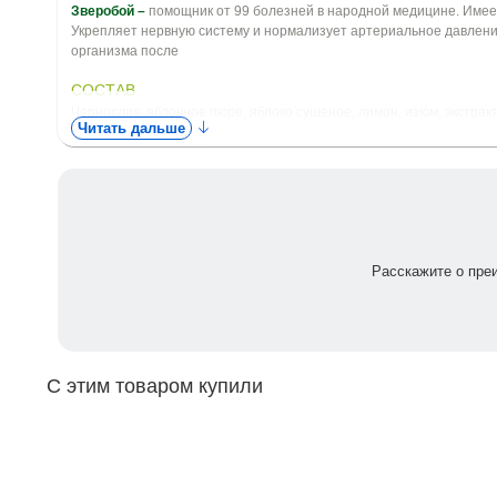
Зверобой –
помощник от 99 болезней в народной медицине. Имее
Укрепляет нервную систему и нормализует артериальное давлени
организма после
СОСТАВ
Чернослив, яблочное пюре, яблоко сушеное, лимон, изюм, экстракт 
Читать дальше
ФОРМА ВЫПУСКА
30 г.
Расскажите о пре
С этим товаром купили