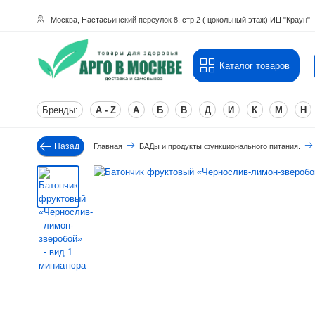
Москва, Настасьинский переулок 8, стр.2 ( цокольный этаж) ИЦ "Краун"
Каталог товаров
Бренды:
A - Z
А
Б
В
Д
И
К
М
Н
Назад
Главная
БАДы и продукты функционального питания.