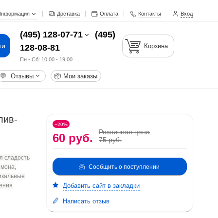
Информация
Доставка
Оплата
Контакты
Вход
(495) 128-07-71
(495)
ти
Корзина
128-08-81
Пн - Cб: 10:00 - 19:00
💬
Отзывы
📦
Мои заказы
лив-
−20%
Розничная цена
60 руб.
75 руб.
я сладость
Сообщить о поступлении
имона,
никальные
ения
Добавить сайт в закладки
Написать отзыв