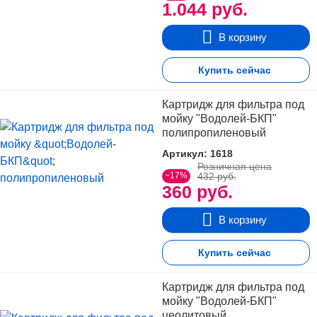
1.044 руб.
В корзину
Рекомендации по применению:
Принимать 2–3 ч.
л. бальзама 2–3 раза в день, за 30 мин до еды.
Купить сейчас
Возможно применение с чаем, а также с
минеральной газированной водой, способной
Картридж для фильтра под
ускорять всасывание биологически активных
мойку "Водолей-БКП"
веществ в организме. Форма выпуска: 100 мл
полипропиленовый
жидкости во флаконе темного стекла. Срок
Артикул: 1618
годности: 12 месяцев."
Розничная цена
−17%
432 руб.
360 руб.
В корзину
Купить сейчас
Картридж для фильтра под
мойку "Водолей-БКП"
цеолитовый