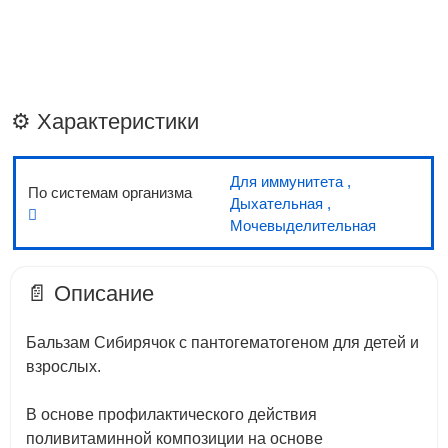
460 руб.
⚙️ Характеристики
Бальзам «Сибирячок» с фенхелем и
укропом
Для иммунитета
,
По системам организма
Дыхательная
,
Мочевыделительная
📄 Описание
Бальзам Сибирячок с пантогематогеном для детей и
взрослых.
В основе профилактического действия
поливитаминной композиции на основе