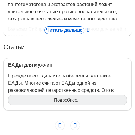
пантогематогена и экстрактов растений лежит
уникальное сочетание противовоспалительного,
отхаркивающего, желче- и мочегонного действия.
Бальзам Сибирячок с пантогематогеном для детей и
Читать дальше
взрослых.
Статьи
Информация:
В основе профилактического
действия поливитаминной композиции на основе
БАДы для мужчин
пантогематогена и экстрактов растений лежит
уникальное сочетание противовоспалительного,
Прежде всего, давайте разберемся, что такое
отхаркивающего, желче- и мочегонного действия.
БАДы. Многие считают БАДы одной из
разновидностей лекарственных средств. Это в
корне неверно, ведь другое название БАДов –
Подробнее...
Основные свойства:
Корень солодки и мать-и-
«пищевые добавки». Именно поэтому БАДы не
мачехи используются как мягчительное,
подлежат обязательным клиническим испытаниям,
отхаркивающее, противовоспалительное и
подобно лекарствам, а…
антиаллергическое средство, трава душицы
обладает противомикробным,