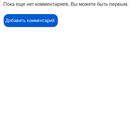
Пока еще нет комментариев, Вы можете быть первым.
Добавить комментарий
Контакты
Адрес:
Москва, Настасьинский переулок 8,
стр.2 ( цокольный этаж) ИЦ "Краун"
Телефон:
(495) 128-07-71
(495) 517-17-29
Email:
argo@argo-moscow.ru
Рабочие дни/часы: