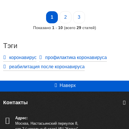
1
2
3
Показано
1
-
10
(всего
29
статей)
Тэги
коронавирус
профилактика коронавируса
реабилитация после коронавируса
Наверх
Контакты
Адрес:
Москва, Настасьинский переулок 8,
стр.2 ( цокольный этаж) ИЦ "Краун"