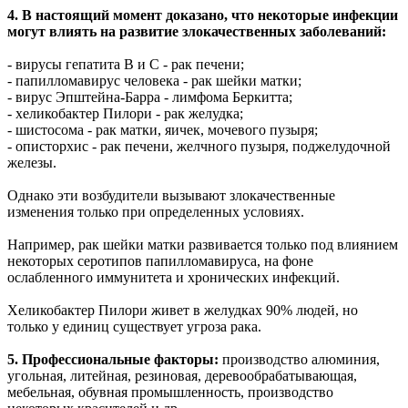
4. В настоящий момент доказано, что некоторые инфекции
могут влиять на развитие злокачественных заболеваний:
- вирусы гепатита В и С - рак печени;
- папилломавирус человека - рак шейки матки;
- вирус Эпштейна-Барра - лимфома Беркитта;
- хеликобактер Пилори - рак желудка;
- шистосома - рак матки, яичек, мочевого пузыря;
- описторхис - рак печени, желчного пузыря, поджелудочной
железы.
Однако эти возбудители вызывают злокачественные
изменения только при определенных условиях.
Например, рак шейки матки развивается только под влиянием
некоторых серотипов папилломавируса, на фоне
ослабленного иммунитета и хронических инфекций.
Хеликобактер Пилори живет в желудках 90% людей, но
только у единиц существует угроза рака.
5. Профессиональные факторы:
производство алюминия,
угольная, литейная, резиновая, деревообрабатывающая,
мебельная, обувная промышленность, производство