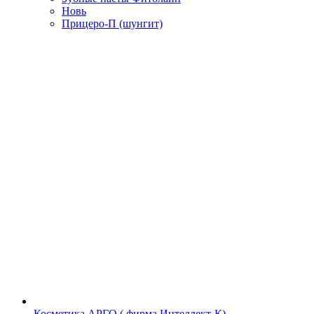
Новь
Прицеро-П (шунгит)
Косметика АРГО ( фирма Интеллект-К)