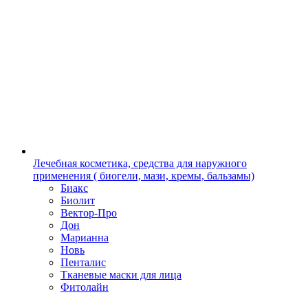
Лечебная косметика, средства для наружного
применения ( биогели, мази, кремы, бальзамы)
Биакс
Биолит
Вектор-Про
Дон
Марианна
Новь
Пенталис
Тканевые маски для лица
Фитолайн