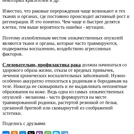
некоторых красителей и др.
Известно, что раковые перерождения чаще возникают в тех
тканях и органах, где постоянно происходит активный рост и
регенерация. И это понятно. Чем чаще и быстрее делятся
клетки, тем выше вероятность ошибки - мутации.
Поэтому излюбленным местом злокачественных опухолей
являются ткани и органы, которые часто травмируются,
подвержены воспалению, воздействию агрессивных
факторов.
Следовательно, профилактика рака
должна начинаться со
здорового образа жизни, отказа от вредных привычек,
лечения хронических воспалительных заболеваний. Нужно
особенно аккуратно относиться к родинкам и бородавкам на
теле. Никогда не сковыривать и не выдавливать непонятные
образования на коже. Ведь одна из самых злокачественных
опухолей - меланома - часто формируется на месте
травмированной родинки, растертой резинкой от белья,
срезанной бритвой или сковырнутой из соображений
эстетики.
Поделись с друзьями