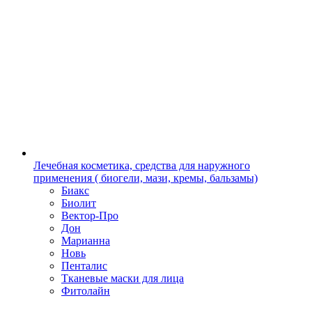
Лечебная косметика, средства для наружного
применения ( биогели, мази, кремы, бальзамы)
Биакс
Биолит
Вектор-Про
Дон
Марианна
Новь
Пенталис
Тканевые маски для лица
Фитолайн