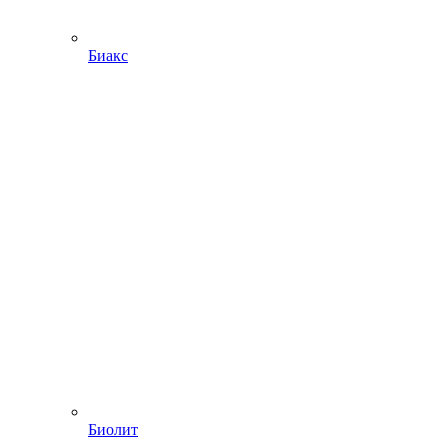
Биакс
Биолит