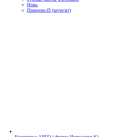
Новь
Прицеро-П (шунгит)
Косметика АРГО ( фирма Интеллект-К)