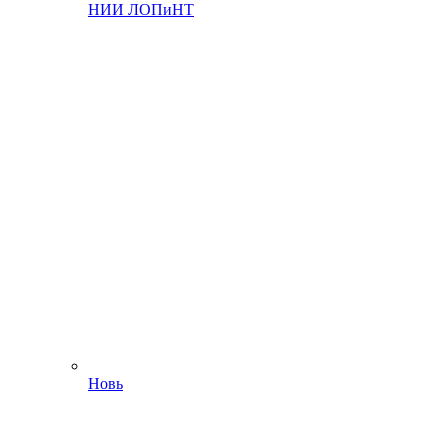
НИИ ЛОПиНТ
Новь