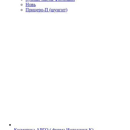
Новь
Прицеро-П (шунгит)
Косметика АРГО ( фирма Интеллект-К)