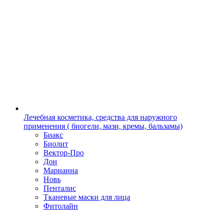
Лечебная косметика, средства для наружного
применения ( биогели, мази, кремы, бальзамы)
Биакс
Биолит
Вектор-Про
Дон
Марианна
Новь
Пенталис
Тканевые маски для лица
Фитолайн