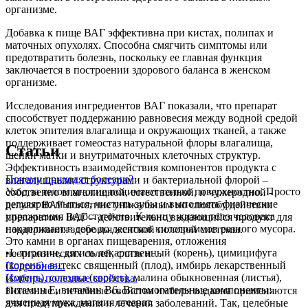
организме.
Добавка к пище ВАГ эффективна при кистах, полипах и
маточных опухолях. Способна смягчить симптомы или
предотвратить болезнь, поскольку ее главная функция
заключается в построении здорового баланса в женском
организме.
Исследования ингредиентов ВАГ показали, что препарат
способствует поддержанию равновесия между водной средой
клеток эпителия влагалища и окружающих тканей, а также
поддерживает гомеостаз натуральной флоры влагалища,
Статьи
шейки матки и внутриматочных клеточных структур.
Эффективность взаимодействия компонентов продукта с
Почему приходят болезни?
влагалищными структурами и бактериальной флорой –
Уход за телом многие понимают только поверхностно. Просто
собственно влагалищной, естественной, и чужеродной -
регулярно мыться, чистить зубы и выполнять физические
делают ВАГ поистине уникальным по способу действия
упражнения недостаточно. К концу жизни тело человека
препаратом. ВАГ – действительно выдающийся продукт для
накапливает в себе до десятков килограммов разного мусора.
поддержания здоровья женской половой системы.
Это камни в органах пищеварения, отложения
•L-тирозин, дягиль лекарственный (корень), цимицифуга
неорганических солей, слизь и…
(корень), витекс священный (плод), имбирь лекарственный
Подробнее...
(корень), солодка (корень), малина обыкновенная (листья),
Имбирь полезные свойства.
витамин Е, витамин В6. Вспомогательные компоненты:
Полезные и лечебные свойства имбиря издавна применяются
ячменная мука, магния стеарат.
для предупреждения и лечения заболеваний. Так, целебные