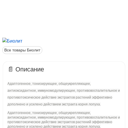
1.176 руб.
Токсидонт-май с
дигидрокверцетином (75мл)
Все товары Биолит
📄 Описание
1.488 руб.
Токсидонт-май с бромелайном и
папаином
Адаптогенное, тонизирующее, общеукрепляющее,
антиоксидантное, иммуномодулирующее, противовоспалительное и
противотоксическое действие экстрактов растений эффективно
дополнено и усилено действием экстракта корня лопуха.
Адаптогенное, тонизирующее, общеукрепляющее,
антиоксидантное, иммуномодулирующее, противовоспалительное и
противотоксическое действие экстрактов растений эффективно
дополнено и усилено действием экстракта корня лопуха.