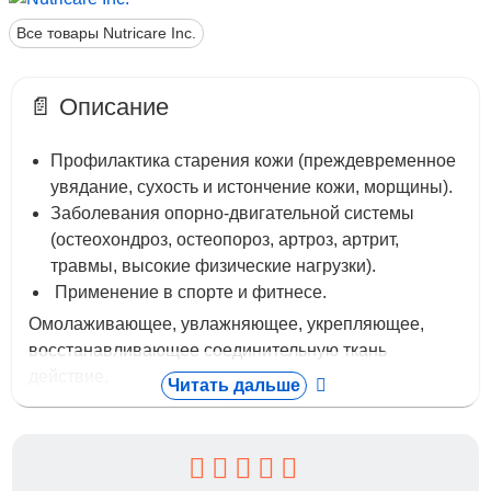
Все товары Nutricare Inc.
📄 Описание
Профилактика старения кожи (преждевременное
увядание, сухость и истончение кожи, морщины).
Заболевания опорно-двигательной системы
(остеохондроз, остеопороз, артроз, артрит,
травмы, высокие физические нагрузки).
Применение в спорте и фитнесе.
Омолаживающее, увлажняющее, укрепляющее,
восстанавливающее соединительную ткань
действие.
Читать дальше
С помощью современной технологии из коллагена
животного происхождения вырабатывается
высокоэффективный гидролизат коллагена,