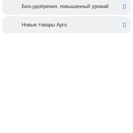
Био-удобрения, повышенный урожай
Новые товары Арго
Контакты
Адрес:
Москва, Настасьинский переулок 8,
стр.2 ( цокольный этаж) ИЦ "Краун"
Телефон:
(495) 128-07-71
(495) 517-17-29
Email:
argo@argo-moscow.ru