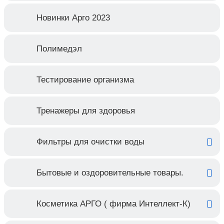
тяжелыми физическими нагрузками.
Новинки Арго 2023
Профилактика старения кожи (преждевременное
увядание, сухость и истончение кожи, морщины).
Полимедэл
Заболевания опорно-двигательной системы
(остеохондроз, остеопороз, артроз, артрит,
Тестирование организма
травмы, высокие физические нагрузки).
Применение в спорте и фитнесе.
Рекомендации по применению:
взрослым – по 2
Тренажеры для здоровья
капсулы 3 раза в день во время еды.
Продолжительность приёма – 1 месяц.
Фильтры для очистки воды
Противопоказания: Индивидуальная
непереносимость компонентов.
Бытовые и оздоровительные товары.
Косметика АРГО ( фирма Интеллект-К)