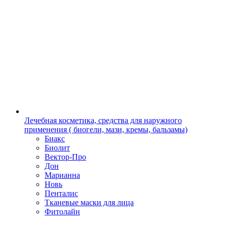
Лечебная косметика, средства для наружного
применения ( биогели, мази, кремы, бальзамы)
Биакс
Биолит
Вектор-Про
Дон
Марианна
Новь
Пенталис
Тканевые маски для лица
Фитолайн