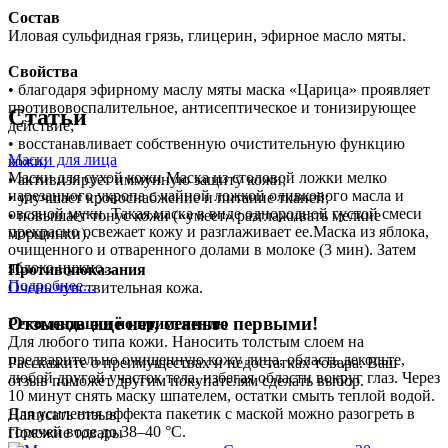
Состав
Иловая сульфидная грязь, глицерин, эфирное масло мяты.
Свойства
• благодаря эфирному маслу мяты маска «Царица» проявляет
противовоспалительное, антисептическое и тонизирующее
Статьи
действие;
• восстанавливает собственную очистительную функцию
Маски для лица
кожи;
Маски для сухой кожи Маска из столовой ложки мелко
• активизирует иммунную защиту кожи;
нарезанного укропа с чайной ложкой оливкового масла и
• улучшает кровоснабжение и питание тканей;
овсяной муки. Такая маска в виде однородной густой смеси
• повышает тонус кожи («умеет» разглаживать мелкие
прекрасно освежает кожу и разглаживает ее.Маска из яблока,
морщинки).
очищенного и отваренного долами в молоке (3 мин). Затем
яблоко нужно…
Противопоказания
Подробнее...
Очень чувствительная кожа.
Отзывов ещё нет, станьте первыми!
Рекомендации по применению
Для любого типа кожи. Наносить толстым слоем на
предварительно очищенную кожу лица, область декольте,
Расскажите о преимуществах и недостатках товара. Ваш
любой другой участок тела, избегая области вокруг глаз. Через
отзыв поможет другим покупателям сделать выбор.
10 минут снять маску шпателем, остатки смыть теплой водой.
Для усиления эффекта пакетик с маской можно разогреть в
Написать отзыв
горячей воде до 38–40 °С.
Похожие товары