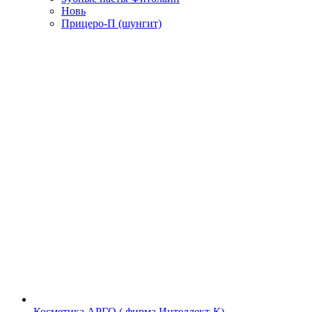
Новь
Прицеро-П (шунгит)
Косметика АРГО ( фирма Интеллект-К)