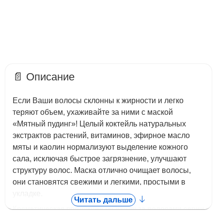
1.110 руб.
📄 Описание
Маска против выпадения волос
"Медовый пудинг", 200 г
Если Ваши волосы склонны к жирности и легко
теряют объем, ухаживайте за ними с маской
498 руб.
«Мятный пудинг»! Целый коктейль натуральных
Маска косметическая сухая
экстрактов растений, витаминов, эфирное масло
«Спирулина актив» 30 гр
мяты и каолин нормализуют выделение кожного
сала, исключая быстрое загрязнение, улучшают
структуру волос. Маска отлично очищает волосы,
они становятся свежими и легкими, простыми в
укладке.
Читать дальше
Косметическая продукция по уходу за волосами серии
«Savourer»