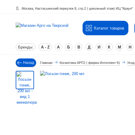
Москва, Настасьинский переулок 8, стр.2 ( цокольный этаж) ИЦ "Краун"
Каталог товаров
Бренды:
A - Z
А
Б
В
Д
И
К
М
Н
Назад
Главная
Косметика АРГО ( фирма Интеллект-К)
Уход