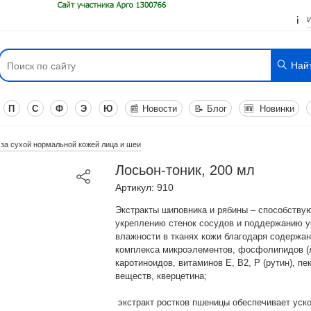
Най
П
С
Ф
Э
Ю
📰
Новости
📝
Блог
🆕
Новинки
 за сухой нормальной кожей лица и шеи
Лосьон-тоник, 200 мл
Артикул: 910
Экстракты шиповника и рябины – способству
укреплению стенок сосудов и поддержанию у
влажности в тканях кожи благодаря содержа
комплекса микроэлементов, фосфолипидов (л
каротиноидов, витаминов Е, В2, Р (рутин), пе
веществ, кверцетина;
экстракт ростков пшеницы обеспечивает уск