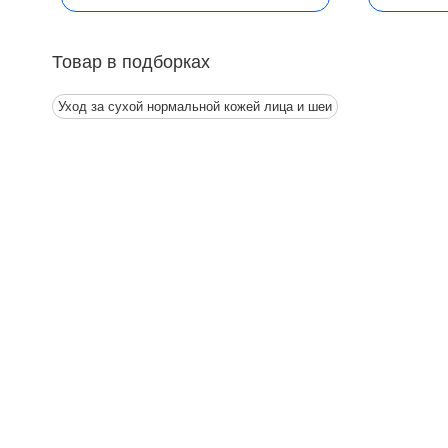
Товар в подборках
Уход за сухой нормальной кожей лица и шеи
Контакты
Ин
Адрес:
П
Москва, Настасьинский переулок 8,
стр.2 ( цокольный этаж) ИЦ "Краун"
О
Телефон:
Д
(495) 128-07-71
(495) 517-17-29
О
Email:
argo@argo-moscow.ru
М
Рабочие дни/часы:
Н
Пн - Cб: 10:00 - 19:00
К