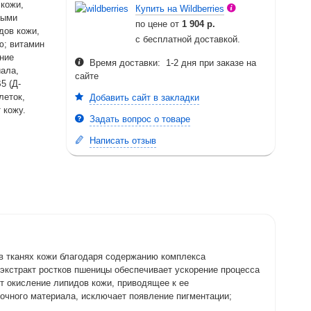
 кожи,
Купить на Wildberries
ными
по цене от
1 904 р.
дов кожи,
с бесплатной доставкой.
ю; витамин
ние
Время доставки: 1-2 дня при заказе на
иала,
сайте
5 (Д-
леток,
Добавить сайт в закладки
 кожу.
Задать вопрос о товаре
Написать отзыв
в тканях кожи благодаря содержанию комплекса
 экстракт ростков пшеницы обеспечивает ускорение процесса
т окисление липидов кожи, приводящее к ее
очного материала, исключает появление пигментации;