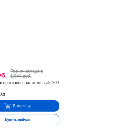
Розничная цена
уб.
1.944 руб.
к противовоспалительный, 200
933
В корзину
Купить сейчас