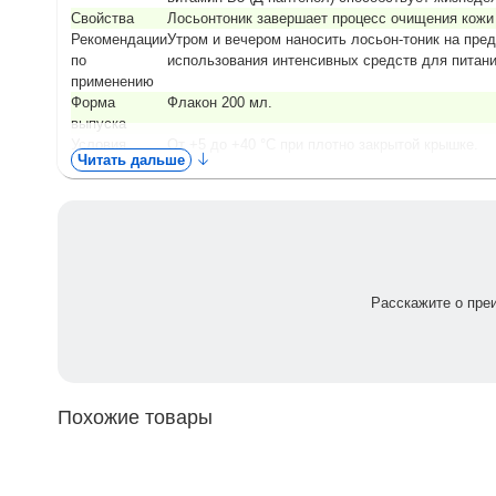
Свойства
Лосьон­тоник завершает процесс очищения кожи 
Рекомендации
Утром и вечером наносить лосьон-тоник на пре
по
использования интенсивных средств для питани
применению
Форма
Флакон 200 мл.
выпуска
Условия
От +5 до +40 °С при плотно закрытой крышке.
Читать дальше
хранения
Расскажите о пре
Похожие товары