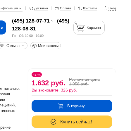
Информация
Доставка
Оплата
Контакты
Вход
(495) 128-07-71
(495)
ти
Корзина
128-08-81
Пн - Cб: 10:00 - 19:00
💬
Отзывы
📦
Мои заказы
−17%
Розничная цена
1.632 руб.
1.958 руб.
ют питанию,
Вы экономите:
326 руб.
ровня
нию
ецитин),
В корзину
ктиновых
Купить сейчас!
орение