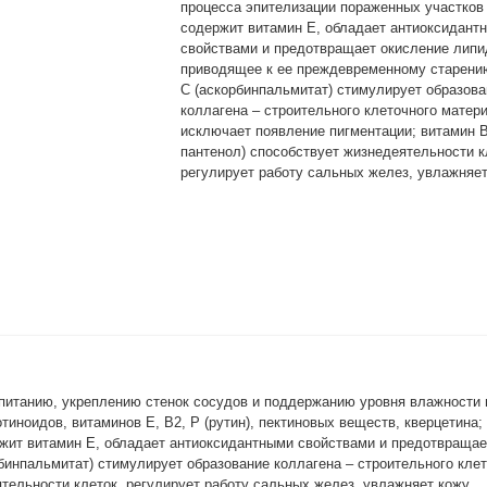
процесса эпителизации пораженных участков
содержит витамин Е, обладает антиоксидант
свойствами и предотвращает окисление липи
приводящее к ее преждевременному старени
С (аскорбинпальмитат) стимулирует образова
коллагена – строительного клеточного матер
исключает появление пигментации; витамин В
пантенол) способствует жизнедеятельности к
регулирует работу сальных желез, увлажняет
 питанию, укреплению стенок сосудов и поддержанию уровня влажности 
иноидов, витаминов Е, В2, Р (рутин), пектиновых веществ, кверцетина;
жит витамин Е, обладает антиоксидантными свойствами и предотвращае
инпальмитат) стимулирует образование коллагена – строительного клет
ятельности клеток, регулирует работу сальных желез, увлажняет кожу.