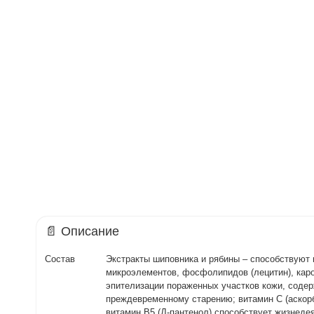
📄 Описание
Состав
Экстракты шиповника и рябины – способствуют
микроэлементов, фосфолипидов (лецитин), карот
эпителизации пораженных участков кожи, содер
преждевременному старению; витамин С (аскорб
витамин В5 (Д-пантенол) способствует жизнеде