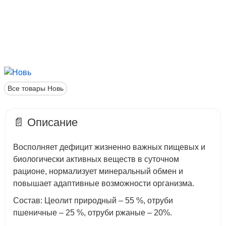
1.764 руб.
Литовит-С, гранулы, 100 г
Все товары Новь
📄 Описание
1.236 руб.
Литовит-М, гранулы, 100 г (в
пакетиках)
Восполняет дефицит жизненно важных пищевых и
биологически активных веществ в суточном
рационе, нормализует минеральный обмен и
повышает адаптивные возможности организма.
Состав: Цеолит природный – 55 %, отруби
пшеничные – 25 %, отруби ржаные – 20%.