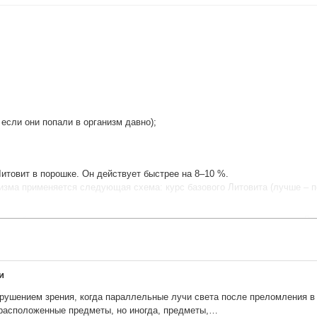
если они попали в организм давно);
итовит в порошке. Он действует быстрее на 8–10 %.
изма применяется следующая схема: курс базового Литовита (лучше – по
дии обострения; индивидуальная непереносимость витаминов группы В.
ь, запивая 0,5–1 стаканом воды, таблетки – по 2 шт. (1,0 г) утром и 3 шт.
 других БАД на 1,5–2 часа. Длительность приема –1 месяц.
и
ушением зрения, когда параллельные лучи света после преломления в хр
паковке (140 г).
о расположенные предметы, но иногда, предметы,…