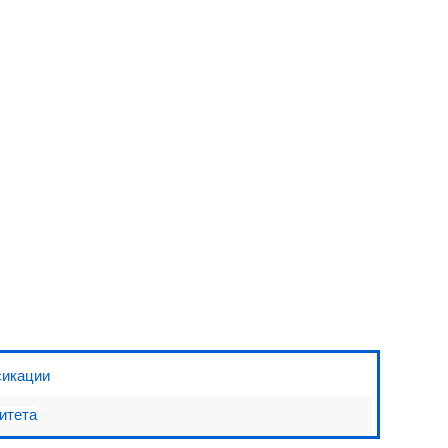
1.512 руб.
Литовит (базовый), таблетки, 140 г
сикации
итета