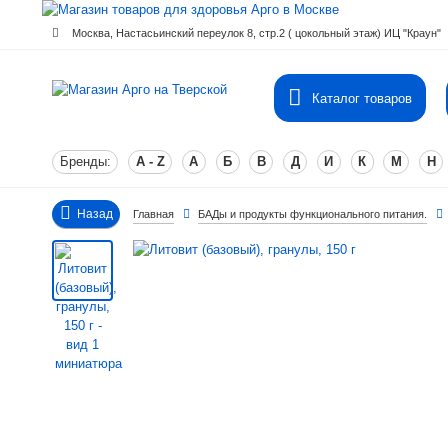
Москва, Настасьинский переулок 8, стр.2 ( цокольный этаж) ИЦ "Краун"
Каталог товаров
Бренды:
A - Z
А
Б
В
Д
И
К
М
Н
Назад
Главная
БАДы и продукты функционального питания.