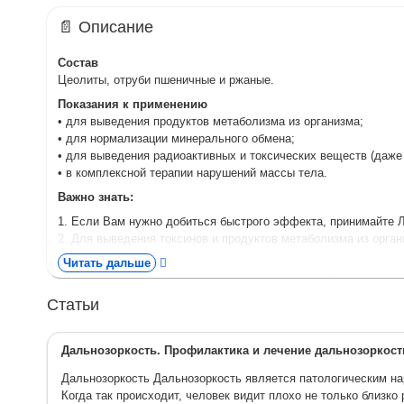
📄 Описание
Состав
Цеолиты, отруби пшеничные и ржаные.
Показания к применению
• для выведения продуктов метаболизма из организма;
• для нормализации минерального обмена;
• для выведения радиоактивных и токсических веществ (даже 
• в комплексной терапии нарушений массы тела.
Важно знать:
1. Если Вам нужно добиться быстрого эффекта, принимайте Л
2. Для выведения токсинов и продуктов метаболизма из орган
Противопоказания
Читать дальше
Язвенная болезнь желудка и двенадцатиперстной кишки в ста
Статьи
Рекомендации по применению
Порошок и гранулы – по 0,5 чайной ложки (1,25 г) 2 раза в ден
разносить по времени с приемом лекарственных препаратов и
Дальнозоркость. Профилактика и лечение дальнозоркост
Форма выпуска
Дальнозоркость Дальнозоркость является патологическим нар
Порошок, гранулы в упаковке (150 г), таблетки массой 0,5 г в у
Когда так происходит, человек видит плохо не только близк