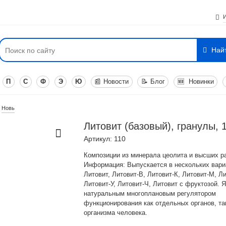
Най
П
С
Ф
Э
Ю
📰
Новости
📝
Блог
🆕
Новинки
Новь
Литовит (базовый), гранулы, 1
Артикул: 110
Композиции из минерала цеолита и высших р
Информация: Выпускается в нескольких вари
Литовит, Литовит-В, Литовит-К, Литовит-М, Л
Литовит-У, Литовит-Ч, Литовит с фруктозой. 
натуральным многоплановым регулятором
функционирования как отдельных органов, та
организма человека.