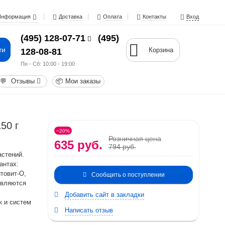
Информация
Доставка
Оплата
Контакты
Вход
(495) 128-07-71
(495)
ти
Корзина
128-08-81
Пн - Cб: 10:00 - 19:00
💬
Отзывы
📦
Мои заказы
50 г
−20%
Розничная цена
635 руб.
794 руб.
астений.
антах:
итовит-О,
Сообщить о поступлении
Являются
Добавить сайт в закладки
к и систем
Написать отзыв