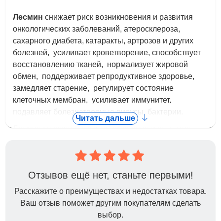
Лесмин
снижает риск возникновения и развития
онкологических заболеваний, атеросклероза,
сахарного диабета, катаракты, артрозов и других
болезней, усиливает кроветворение, способствует
восстановлению тканей, нормализует жировой
обмен, поддерживает репродуктивное здоровье,
замедляет старение, регулирует состояние
клеточных мембран, усиливает иммунитет,
подавляет болезнетворные вирусы, бактерии.
Читать дальше
Лесмин снижает риск возникновения и развития
онкологических заболеваний, атеросклероза,
сахарного диабета, катаракты, артрозов и других
болезней.
Отзывов ещё нет, станьте первыми!
Показания к применению Лесмина:
Расскажите о преимуществах и недостатках товара.
Ваш отзыв поможет другим покупателям сделать
БАД «Лесмин» применяют:
выбор.