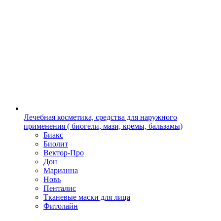
Лечебная косметика, средства для наружного
применения ( биогели, мази, кремы, бальзамы)
Биакс
Биолит
Вектор-Про
Дон
Марианна
Новь
Пенталис
Тканевые маски для лица
Фитолайн