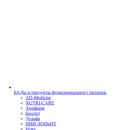
БАДы и продукты функционального питания.
AD-Medicine
NUTRI-CARE
Апифарм
Биолит
Дэльфа
НИИ ЛОПиНТ
Новь