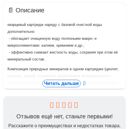
📄 Описание
кварцевый картридж наряду с базовой очисткой воды
дополнительно:
- обогащает очищенную воду полезными макро- и
микроэлементами: калием, кремнием и др.;
- эффективно снижает жесткость воды, сохраняя при этом её
минеральный состав.
Композиция природных минералов в одном картридже (цеолит,
кремень, кварц), усиленная добавлением активированного
кокосового угля с серебром, являются «ноу-хау» предприятия
Читать дальше
«Сибирь-Цео» и предлагается на рынке впервые.
Комплекс из трех природных минералов, идеально
дополняющих друг друга, позволяет не только эффективно
очищать воду от вредных примесей, но и обогащать её целым
Отзывов ещё нет, станьте первыми!
рядом полезных и необходимых организму человека макро- и
микроэлементов: калием, кремнием и др. Кроме того, введение
Расскажите о преимуществах и недостатках товара.