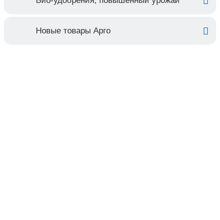
Био-удобрения, повышенный урожай
Новые товары Арго
Контакты
Адрес:
Москва, Настасьинский переулок 8,
стр.2 ( цокольный этаж) ИЦ "Краун"
Телефон:
(495) 128-07-71
(495) 517-17-29
Email:
argo@argo-moscow.ru
Рабочие дни/часы: