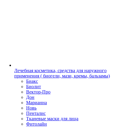
Лечебная косметика, средства для наружного
применения ( биогели, мази, кремы, бальзамы)
Биакс
Биолит
Вектор-Про
Дон
Марианна
Новь
Пенталис
Тканевые маски для лица
Фитолайн