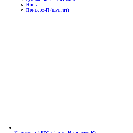
Новь
Прицеро-П (шунгит)
Косметика АРГО ( фирма Интеллект-К)