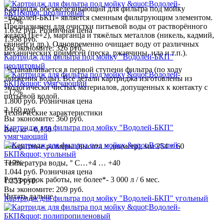
Картридж обезжелезивающий для фильтра под мойку
«Водолей-БКП» является сменным фильтрующим элементом.
−17%
Предназначен для очистки питьевой воды от растворённого
1.632 руб.
Розничная цена
железа (Fe+2), марганца и тяжёлых металлов (никель, кадмий,
1.958 руб.
свинец и др.). Одновременно очищает воду от различных
Вы экономите: 326 руб.
механических примесей (песка, ржавчины, ила и т.п.).
Картридж для фильтра под мойку "Водолей-БКП"
цеолитовый
Устанавливается в первой ступени фильтра (по ходу
движения воды). Все детали картриджа изготовлены из
экологически чистых материалов, допущенных к контакту с
−17%
питьевой водой.
1.800 руб.
Розничная цена
2.160 руб.
Технические характеристики
Вы экономите: 360 руб.
Картридж для фильтра под мойку "Водолей-БКП"
Вес, кг - 0,150
умягчающий
Габаритные размеры (высота × диаметр), мм 254 × 60
Температура воды, ° С…+4 … +40
−17%
1.044 руб.
Розничная цена
Ресурс/срок работы, не более*- 3 000 л / 6 мес.
1.253 руб.
Вы экономите: 209 руб.
Читать дальше
Картридж для фильтра под мойку "Водолей-БКП" угольный