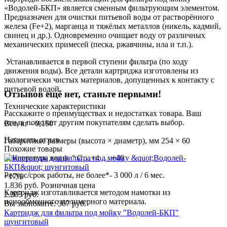
«Водолей-БКП» является сменным фильтрующим элементом.
Предназначен для очистки питьевой воды от растворённого
железа (Fe+2), марганца и тяжёлых металлов (никель, кадмий,
свинец и др.). Одновременно очищает воду от различных
механических примесей (песка, ржавчины, ила и т.п.).
Устанавливается в первой ступени фильтра (по ходу
движения воды). Все детали картриджа изготовлены из
экологически чистых материалов, допущенных к контакту с
питьевой водой.
Отзывов ещё нет, станьте первыми!
Технические характеристики
Расскажите о преимуществах и недостатках товара. Ваш
отзыв поможет другим покупателям сделать выбор.
Вес, кг - 0,150
Написать отзыв
Габаритные размеры (высота × диаметр), мм 254 × 60
Похожие товары
Температура воды, ° С…+4 … +40
Ресурс/срок работы, не более*- 3 000 л / 6 мес.
−17%
1.836 руб.
Розничная цена
Картридж изготавливается методом намотки из
2.203 руб.
ионообменного полимерного материала.
Вы экономите: 367 руб.
Картридж для фильтра под мойку "Водолей-БКП"
шунгитовый