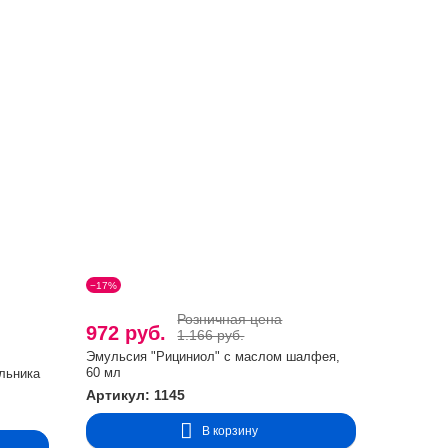
−17%
Розничная цена
972 руб.
1.166 руб.
Эмульсия "Рициниол" с маслом шалфея,
60 мл
льника
Артикул: 1145
В корзину