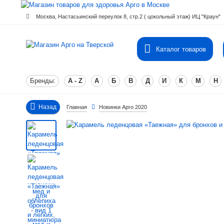
Москва, Настасьинский переулок 8, стр.2 ( цокольный этаж) ИЦ "Краун"
Каталог товаров
Бренды:
A - Z
А
Б
В
Д
И
К
М
Н
Назад
Главная
Новинки Арго 2020