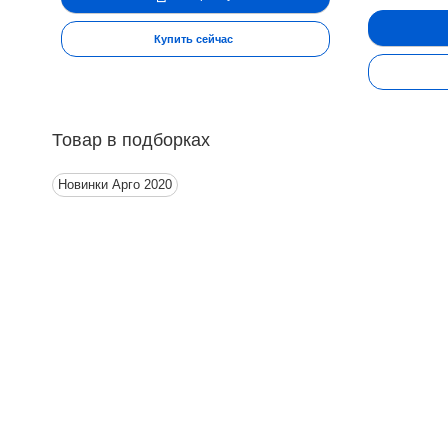
Купить сейчас
Товар в подборках
Новинки Арго 2020
Контакты
Ин
Адрес:
П
Москва, Настасьинский переулок 8,
стр.2 ( цокольный этаж) ИЦ "Краун"
О
Телефон:
Д
(495) 128-07-71
(495) 517-17-29
О
Email:
М
argo@argo-moscow.ru