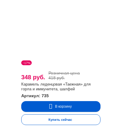
−17%
Розничная цена
348 руб.
418 руб.
Карамель леденцовая «Таежная» для
горла и иммунитета, шалфей
Артикул: 735
В корзину
Купить сейчас