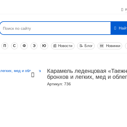
Най
П
С
Ф
Э
Ю
📰
Новости
📝
Блог
🆕
Новинки
Карамель леденцовая «Таежн
бронхов и легких, мед и обле
Артикул: 736