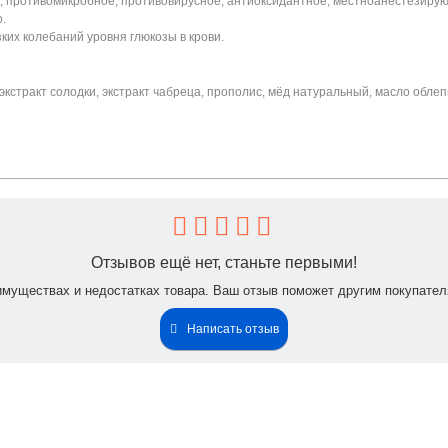
, противомикробное, противовирусное, антиоксидантное, местноанестезиру
о.
ких колебаний уровня глюкозы в крови.
экстракт солодки, экстракт чабреца, прополис, мёд натуральный, масло обле
ов.
Отзывов ещё нет, станьте первыми!
имуществах и недостатках товара. Ваш отзыв поможет другим покупател
Написать отзыв