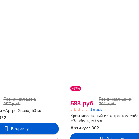
−17%
Розничная цена
Розничная цена
.
588 руб.
857 руб.
706 руб.
1 отзыв
м «Артро-Хвоя», 50 мл
Крем массажный с экстрактом сабе
022
«Эсобел», 50 мл
Артикул: 362
В корзину
В корзину