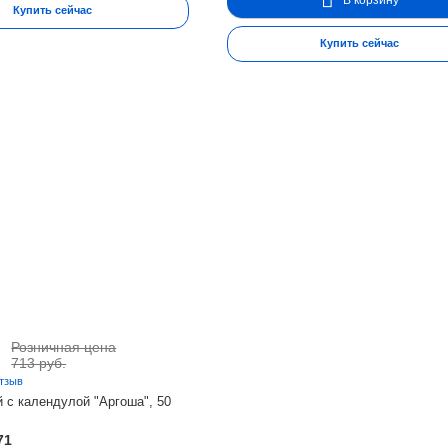
Купить сейчас
Купить сейчас
Розничная цена
.
713 руб.
отзыв
 с календулой "Аргоша", 50
71