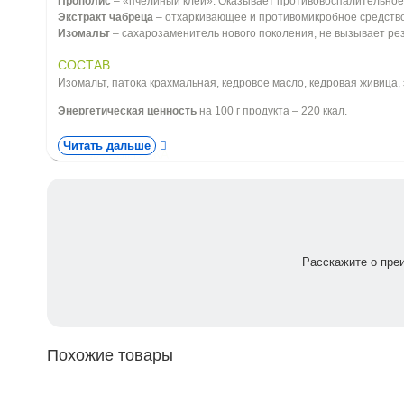
Прополис
– «пчелиный клей». Оказывает противовоспалительное
Экстракт чабреца
– отхаркивающее и противомикробное средств
Изомальт
– сахарозаменитель нового поколения, не вызывает рез
СОСТАВ
Изомальт, патока крахмальная, кедровое масло, кедровая живица, 
Энергетическая ценность
на 100 г продукта – 220 ккал.
Читать дальше
ФОРМА ВЫПУСКА
Туба с леденцами 32.5 г
Противопоказания: Индивидуальная непереносимость компонент
Расскажите о пре
Похожие товары