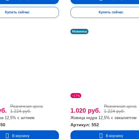
вызвать временное обострение. В этом случае рекомендуется снизить д
Купить сейчас
Купить сейчас
ем продолжить курс, постепенно увеличивая дозировку. Как правило, по
Новинка
ии.
качестве наружного средства.
−17%
Розничная цена
Розничная цена
уб.
1.020 руб.
1.224 руб.
1.224 руб.
ра 12,5% с алтеем
Живица кедра 12,5% с эвкалиптом
550
Артикул: 552
В корзину
В корзину