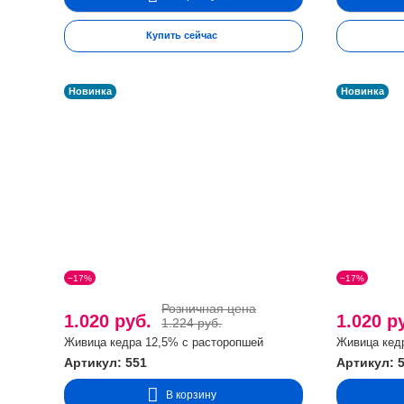
В случае обострения.
Применение живицы на фоне хронических заболеваний может 
Купить сейчас
несколько дней до уменьшения/прекращения симптомов, а зат
неприятных ощущений.
Новинка
Новинка
Противопоказания:
• индивидуальная непереносимость компонентов;
• беременность и кормление грудью;
• лечение онкологических заболеваний методами химиотерап
Детям до 14 лет продукт рекомендуется применять только в 
−17%
−17%
Розничная цена
1.020 руб.
1.020 р
1.224 руб.
Живица кедра 12,5% с расторопшей
Живица кед
Артикул: 551
Артикул: 
В корзину