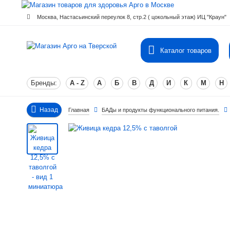
Москва, Настасьинский переулок 8, стр.2 ( цокольный этаж) ИЦ "Краун"
Каталог товаров
Бренды:
A - Z
А
Б
В
Д
И
К
М
Н
Назад
Главная
БАДы и продукты функционального питания.