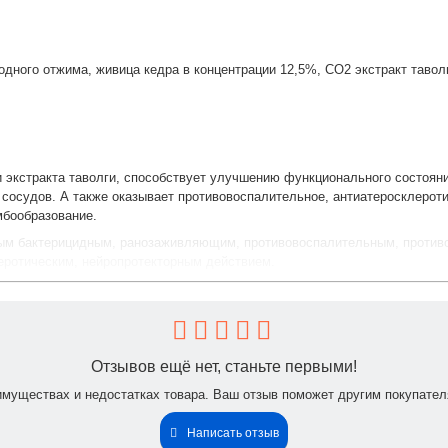
ного отжима, живица кедра в концентрации 12,5%, СО2 экстракт таволг
 экстракта таволги, способствует улучшению функционального состояни
сосудов. А также оказывает противовоспалительное, антиатеросклероти
мбообразование.
ым бактерицидным, ранозаживляющим, противовоспалительным, против
еротическим, нейропротекторным действием.
мы, восстановлению слизистой оболочки ЖКТ при наличии воспалительн
состояние эндокринной системы, работу щитовидной и поджелудочной же
Отзывов ещё нет, станьте первыми!
 и восстанавливает клеточные мембраны, улучшая метаболизм во всех ор
имуществах и недостатках товара. Ваш отзыв поможет другим покупател
, снижая риск развития атеросклероза и сердечно-сосудистых заболеван
Написать отзыв
стемы, кровообращения и обменных процессов в головном мозге, повыш