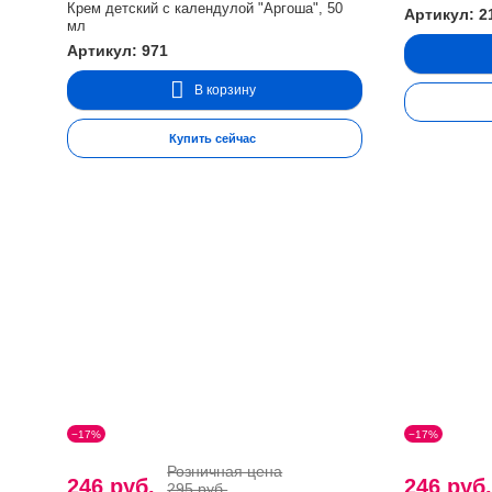
Крем детский с календулой "Аргоша", 50
Артикул: 2
мл
Артикул: 971
В корзину
Купить сейчас
−17%
−17%
Розничная цена
246 руб.
246 руб
295 руб.