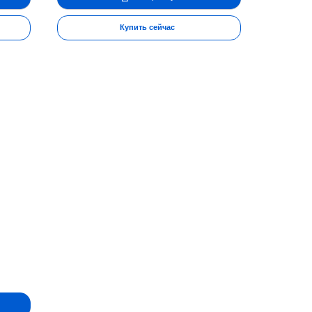
озировку или полностью прекратить прием продукта на
Купить сейчас
вторный курс переносится гораздо легче и не вызывает