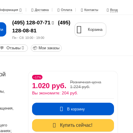
Информация
Доставка
Оплата
Контакты
Вход
(495) 128-07-71
(495)
ти
Корзина
128-08-81
Пн - Cб: 10:00 - 19:00
💬
Отзывы
📦
Мои заказы
ой
−17%
Розничная цена
1.020 руб.
1.224 руб.
мы,
Вы экономите:
204 руб.
ащения,
В корзину
Купить сейчас!
щего
ваниях;