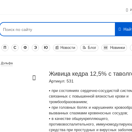
Най
П
С
Ф
Э
Ю
📰
Новости
📝
Блог
🆕
Новинки
Дэльфа
Живица кедра 12,5% с таволг
Артикул: 531
• при состояниях сердечно-сосудистой систе
связанных с повышенной вязкостью крови и
тромбообразованием;
• при головных болях и нарушениях кровообр
вызванных спазмами кровеносных сосудов;
• в качестве общеукрепляющего,
противовоспалительного, иммуномодулирую
средства при простудных и вирусных заболе