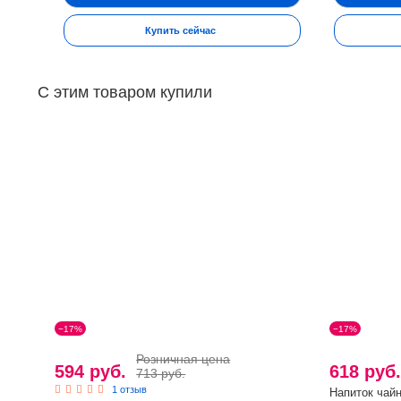
Купить сейчас
С этим товаром купили
−17%
−17%
Розничная цена
594 руб.
618 руб
713 руб.
1 отзыв
Напиток чай