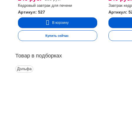
Кедровый завтрак для печени
Завтрак кед
Артикул: 527
Артикул: 5
В корзину
Купить сейчас
Товар в подборках
Дэльфа
Контакты
Ин
Адрес:
П
Москва, Настасьинский переулок 8,
стр.2 ( цокольный этаж) ИЦ "Краун"
О
Телефон:
Д
(495) 128-07-71
(495) 517-17-29