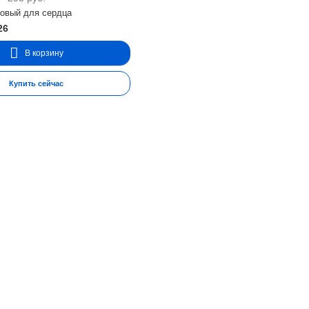
ровый для сердца
26
В корзину
Купить сейчас
формация
Важное
олитика конфиденциальности
Согласие на обработку пе
 компании
Отзывы о товарах
оставка
Новинки