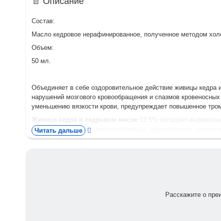
📄 Описание
Состав:
Масло кедровое нерафинированное, полученное методом холод
Объем:
50 мл.
Объединяет в себе оздоровительное действие живицы кедра и
нарушений мозгового кровообращения и спазмов кровеносных 
уменьшению вязкости крови, предупреждает повышенное тро
Живица кедра в кедровом масле
12,5% обладает выраженн
антимутагенным, противоопухолевым, адаптогенным, антискл
Читать дальше
При приеме внутрь живица кедра в кедровом масле:
• способствует нормализации работы пищеварительной систе
• оказывает благоприятное воздействие на функциональное 
• активизирует регенерацию здоровых клеток, стабилизирует
Расскажите о пре
• улучшает реологические свойства и липидный спектр крови
миокарда, сердечной недостаточности, инсульта);
• способствует улучшению состояния центральной нервной си