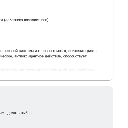
и (лабазника вязолистного).
я нервной системы и головного мозга, снижению риска
ческое, антиоксидантное действие, способствует
оязвенным, иммуномодулирующим, антиоксидантным,
ых и дегенеративных процессов;
лез;
ганах и тканях;
ям сделать выбор.
ий (ишемической болезни сердца, стенокардии, инфаркта
ению умственной работоспособности и устойчивости к