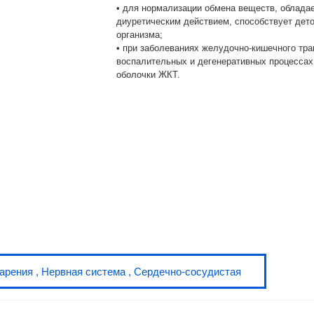
• для нормализации обмена веществ, облада
диуретическим действием, способствует дет
организма;
• при заболеваниях желудочно-кишечного тра
воспалительных и дегенеративных процессах
оболочки ЖКТ.
варения
,
Нервная система
,
Сердечно-сосудистая