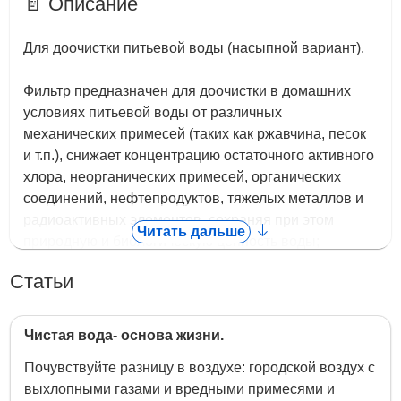
📄 Описание
Для доочистки питьевой воды (насыпной вариант).
Фильтр предназначен для доочистки в домашних
условиях питьевой воды от различных
механических примесей (таких как ржавчина, песок
и т.п.), снижает концентрацию остаточного активного
хлора, неорганических примесей, органических
соединений, нефтепродуктов, тяжелых металлов и
радиоактивных элементов, сохраняя при этом
Читать дальше
природную и биологическую ценность воды;
обогащает воду ионами щелочных металлов,
Статьи
уменьшает содержание солей жесткости, в
результате чего вода становится мягкой. Фильтр
содержит два фильтрующих материала (имеет две
Чистая вода- основа жизни.
ступени очистки).
Почувствуйте разницу в воздухе: городской воздух с
выхлопными газами и вредными примесями и