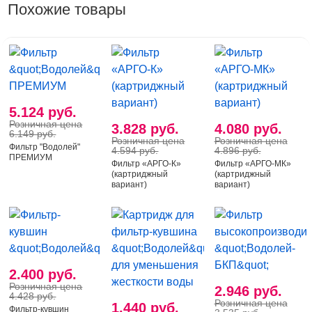
Похожие товары
Для доочистки питьевой воды (насыпной вариант).
Фильтр предназначен для доочистки в домашних
условиях питьевой воды от различных
механических примесей (таких как ржавчина, песок
и т.п.), снижает концентрацию остаточного активного
5.124 руб.
хлора, неорганических примесей, органических
Розничная цена
3.828 руб.
4.080 руб.
соединений, нефтепродуктов, тяжелых металлов и
6.149 руб.
Розничная цена
Розничная цена
Фильтр "Водолей"
радиоактивных элементов, сохраняя при этом
4.594 руб.
4.896 руб.
ПРЕМИУМ
Фильтр «АРГО-К»
Фильтр «АРГО-МК»
природную и биологическую ценность воды;
(картриджный
(картриджный
обогащает воду ионами щелочных металлов,
вариант)
вариант)
уменьшает содержание солей жесткости, в
результате чего вода становится мягкой.
Фильтр содержит два фильтрующих материала
2.400 руб.
(имеет две ступени очистки).
Розничная цена
2.946 руб.
4.428 руб.
Розничная цена
1.440 руб.
Фильтр-кувшин