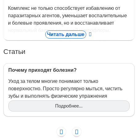
Комплекс не только способствует избавлению от
паразитарных агентов, уменьшает воспалительные
и болевые проявления, но и восстанавливает
нормальный баланс кишечной микрофлоры.
Читать дальше
Комплекс обладает антигельминтным эффектом,
связанным с действием горечей, особых гликозидов
Статьи
(артемизина и сантонина), содержащихся в полыни,
кожуре и семечках грейпфрута, черном орехе.
Почему приходят болезни?
Состав
Комплекс обладает антигельминтным эффектом,
Уход за телом многие понимают только
связанным с действием горечей, особых гликозидов
поверхностно. Просто регулярно мыться, чистить
(артемизина и сантонина), содержащихся в полыни,
зубы и выполнять физические упражнения
кожуре и семечках грейпфрута, черном орехе.
недостаточно. К концу жизни тело человека
Подробнее...
накапливает в себе до десятков килограммов
Гвоздика
способствует усилению перистальтики за
разного мусора. Это камни в органах пищеварения,
счет стимуляции нервных окончаний эфирными
отложения неорганических солей, слизь и…
маслами.