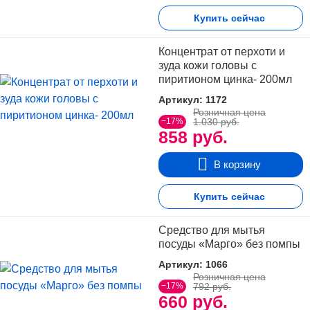
Противопоказания
Нет. Необходимо остерегаться
Купить сейчас
попадания геля на слизистую
глаз.
Концентрат от перхоти и
Форма выпуска
Упаковка – защищенный
зуда кожи головы с
контейнер – содержит 60 или 25 г
пиритионом цинка- 200мл
геля. До вскрытия стерильно.
Артикул: 1172
Розничная цена
−17%
1.030 руб.
858 руб.
В корзину
Купить сейчас
Средство для мытья
посуды «Марго» без помпы
Артикул: 1066
Розничная цена
−17%
792 руб.
660 руб.