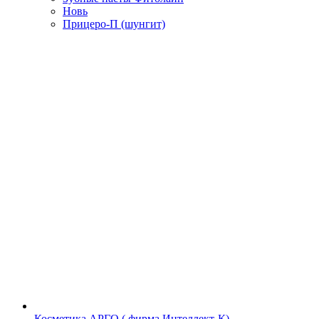
Новь
Прицеро-П (шунгит)
Косметика АРГО ( фирма Интеллект-К)