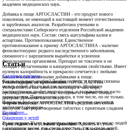
академии медицинских наук.
Добавка к пище АРГОСЛАСТИН - это продукт нового
поколения, не имеющий в настоящий момент отечественных
и зарубежных аналогов. Разработана учеными и
специалистами Сибирского отделения Российской академии
медицинских наук. Состав: смесь ацесульфама калия и
аспартама. Противопоказания: Единственное
противопоказание к приему АРГОСЛАСТИНА - наличие
фенилкетонурии: редкого наследственного заболевания,
связанного с нарушением выработки и усвоения
фенилаланина организмом. Препарат не токсичен и не
Статьи
обладает мутагенными и канцерогенными свойствами. Имеет
нулевую калорийность и прекрасно сочетается с любыми
Сахарные вопросы
биологически активными добавками к пище.
Сахар вызывает диабет? Диабет и сахар, и правда, связаны
Рекомендации по применению:
АРГОСЛАСТИН
между собой. Но не всё так однозначно. Наиболее
употребляется как заменитель сахара в чай, кофе,
распространен диабет второго типа, и вызывается он часто
прохладительные напитки, холодные и горячие блюда,
перееданием. Перееданием сахара, в том числе, но не только.
десерты. Добавляется по вкусу.
Слишком большое количество пищи, которое съедается,
Форма выпуска:
АРГОСЛАСТИН представляет собой
заставляет организм…
шипучие быстрорастворимые таблетки с приятным сладким
Подробнее...
вкусом.
Ожирение у детей
За последние 30 лет в развитых странах возросло число людей
Срок годности и условия хранения:
Хранить в сухом,
с излишним весом, как среди взрослых, так и среди детей.
прохладном месте. Срок годности 2 года. Комментарии