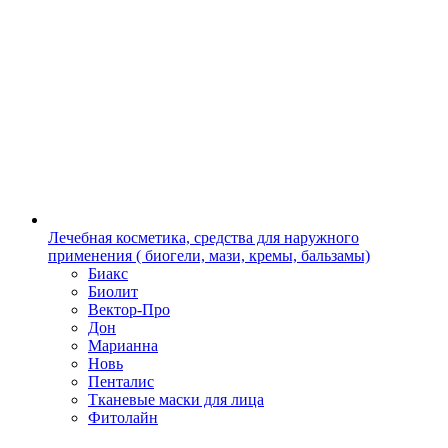
Лечебная косметика, средства для наружного
применения ( биогели, мази, кремы, бальзамы)
Биакс
Биолит
Вектор-Про
Дон
Марианна
Новь
Пенталис
Тканевые маски для лица
Фитолайн