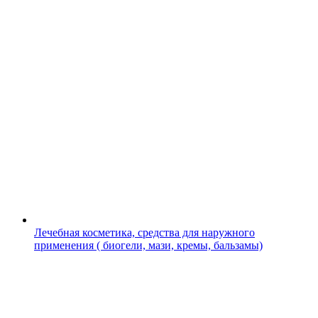
Лечебная косметика, средства для наружного
применения ( биогели, мази, кремы, бальзамы)