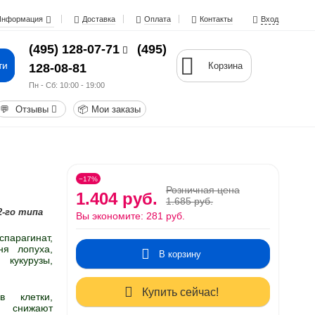
Информация
Доставка
Оплата
Контакты
Вход
(495) 128-07-71
(495)
ти
Корзина
128-08-81
Пн - Cб: 10:00 - 19:00
💬
Отзывы
📦
Мои заказы
−17%
Розничная цена
1.404 руб.
1.685 руб.
2-го типа
Вы экономите:
281 руб.
парагинат,
ня лопуха,
В корзину
 кукурузы,
Купить сейчас!
в клетки,
и снижают