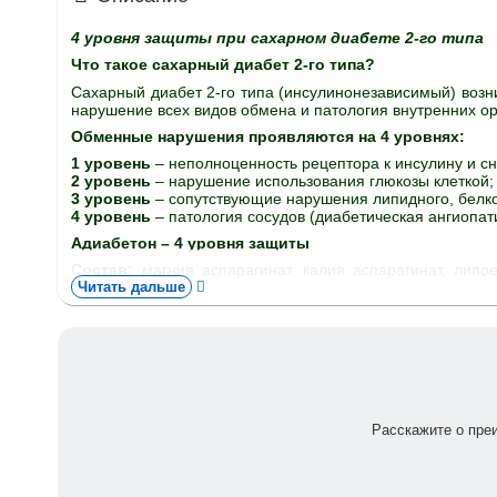
4 уровня защиты при сахарном диабете 2-го типа
Что такое сахарный диабет 2-го типа?
Сахарный диабет 2-го типа (инсулинонезависимый) возни
нарушение всех видов обмена и патология внутренних ор
Обменные нарушения проявляются на 4 уровнях:
1 уровень
– неполноценность рецептора к инсулину и с
2 уровень
– нарушение использования глюкозы клеткой;
3 уровень
– сопутствующие нарушения липидного, белк
4 уровень
– патология сосудов (диабетическая ангиопат
Адиабетон – 4 уровня защиты
Состав:
магния аспарагинат, калия аспарагинат, липо
Читать дальше
пиколинат.
Компоненты Адиабетона
Ускоряют поступление глюкозы в клетки, усиливают де
Повышают эффективность использования глюкозы клетк
Снижают всасывание липидов в желудочно-кишечном т
кукурузные рыльца).
Способствуют профилактике нарушений работы сосудов 
Расскажите о пре
Также:
Хром
участвует в работе инсулинового рецептора, по
Экстракт столбиков c рыльцами кукурузы
содер
холестеринового обмена, что проявляется в снижени