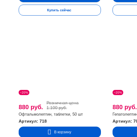
у женщин: ОТ > 80см, и/или ОТ/ОБ > 0,85.
3. Жировом гепатозе
Купить сейчас
Эффективность Адиабетона значительно повышается при 
Рекомендации по применению:
взрослым по 1 капсул
повторять 3–4 раза в год.
Противопоказания:
индивидуальная непереносимость к
давление.
Форма выпуска: капсулы по 0,65 г.
−20%
−20%
Розничная цена
880 руб.
880 руб
1.100 руб.
Офтальмолептин, таблетки, 50 шт
Гепатолептин
Артикул: 718
Артикул: 7
В корзину