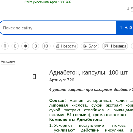
Най
П
С
Ф
Э
Ю
📰
Новости
📝
Блог
🆕
Новинки
Апифарм
Адиабетон, капсулы, 100 шт
Артикул: 726
4 уровня защиты при сахарном диабете 
Состав:
магния аспарагинат, калия ас
липоевая кислота, сухой экстракт кор
сухой экстракт столбиков c рыльцами
витамин В1 (тиамин); хрома пиколинат.
Компоненты Адиабетона
Ускоряют поступление глюкозы 
усиливают действие инсулина 