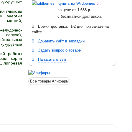
кукурузные
Купить на Wildberries
по цене от
1 638 р.
ия глюкозы
у энергии
с бесплатной доставкой.
, магний,
Время доставки: 1-2 дня при заказе на
елудочно-
сайте
 лопуха),
ейтральных
Добавить сайт в закладки
 кукурузные
Задать вопрос о товаре
ний работы
ракт корня
Написать отзыв
1, липоевая
Все товары Апифарм