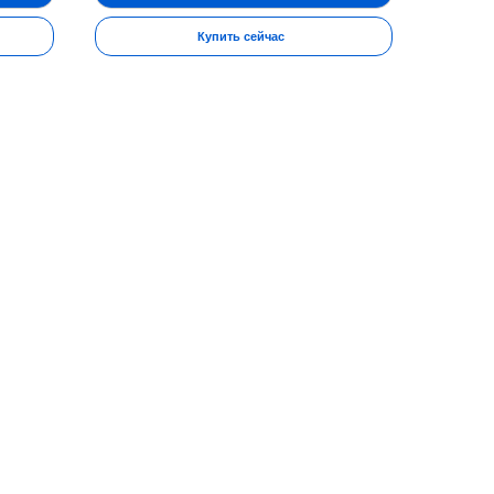
Купить сейчас
риеме сорбентов и увеличении физической активности.
ость приема – 1 месяц. При необходимости прием можно
пермагниемия, гиперкалиемия, пониженное артериальное