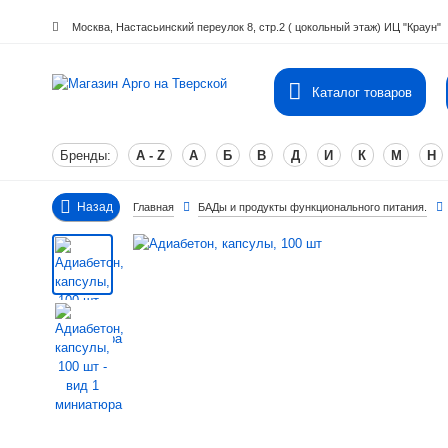
Москва, Настасьинский переулок 8, стр.2 ( цокольный этаж) ИЦ "Краун"
Каталог товаров
Бренды:
A - Z
А
Б
В
Д
И
К
М
Н
Назад
Главная
БАДы и продукты функционального питания.