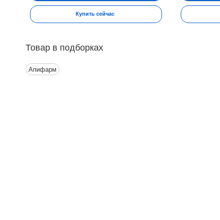
Купить сейчас
Товар в подборках
Апифарм
Контакты
Ин
Адрес:
П
Москва, Настасьинский переулок 8,
стр.2 ( цокольный этаж) ИЦ "Краун"
О
Телефон:
Д
(495) 128-07-71
(495) 517-17-29
О
Email:
М
argo@argo-moscow.ru
Рабочие дни/часы:
Н
Пн - Cб: 10:00 - 19:00