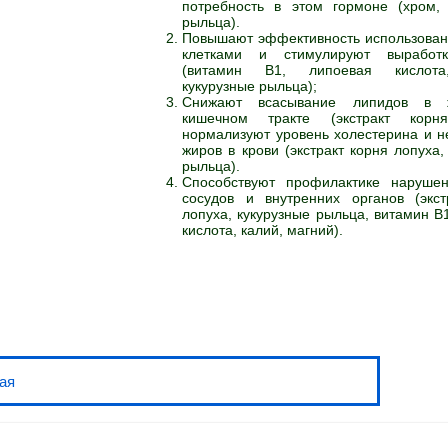
потребность в этом гормоне (хром, 
рыльца).
Повышают эффективность использован
клетками и стимулируют выработк
(витамин В1, липоевая кислота
кукурузные рыльца);
Снижают всасывание липидов в ж
кишечном тракте (экстракт корня
нормализуют уровень холестерина и н
жиров в крови (экстракт корня лопуха,
рыльца).
Способствуют профилактике наруше
сосудов и внутренних органов (экст
лопуха, кукурузные рыльца, витамин В
кислота, калий, магний).
ая