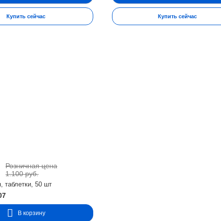
Купить сейчас
Купить сейчас
низкожировой и низкокалорийной (1200–1500 ккал/сутки) диете, п
е 2–3 раза в день во время еды, запивая водой. Продолжительн
омпонентов, беременность, кормление грудью, гипогликемия, ги
Розничная цена
.
1.100 руб.
, таблетки, 50 шт
07
В корзину