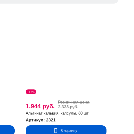
ельным, спазмолитическим, желчегонным, мочегонным
ие глюкозы клетками.
кже галены) стимулирует секрецию поджелудочной железы,
литного баланса. Участвует в проведении импульсов по
вления.
е энергии в клетках, участвующих в синтезе белков и
ие в регуляции проницаемости мембран, нервно-мышечной
 С и Е. Необходим для нормального функционирования
ает антиспастическое, сосудорасширяющее и мочегонное
его осложнений со стороны сердечно-сосудистой, нервной
−17%
Розничная цена
1.944 руб.
2.333 руб.
Альгинат кальция, капсулы, 80 шт
Артикул: 2321
В корзину