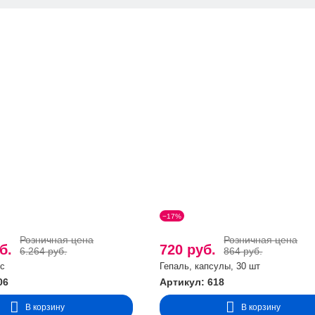
пляющим, противоотечным, антитромбогенным, противовоспалит
 активность пируватдегидрогеназного комплекса, улучшая усвоен
 ситостерин и стигмастерин, изокверцитрин, гиперин, рутин, а та
шает минеральный обмен.
ринимающим участие в регуляции водного, кислотного и электро
ий, поддержании сердечного ритма, регуляции артериального да
кций, в частности, обеспечивающих образование и расходовани
ших ионов в клетку (кальция, калия, фосфора). Принимает участ
Магний способствует усвоению витаминов группы B, витаминов
ышению риска развития гипертонии и заболеваний сердца. Оказыв
зникновения сахарного диабета 2-го типа и служит профилактике 
няется при:
ена
(метаболический синдром)
:
−17%
 нагрузки > 7,8 ммоль/л;
Розничная цена
Розничная цена
уб.
720 руб.
6.264 руб.
864 руб.
нс
Гепаль, капсулы, 30 шт
06
Артикул: 618
оминальном типе жироотложения:
В корзину
В корзину