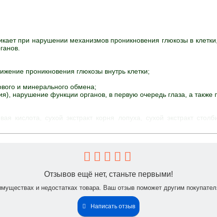
кает при нарушении механизмов проникновения глюкозы в клетки,
ганов.
нижение проникновения глюкозы внутрь клетки;
ового и минерального обмена;
ия), нарушение функции органов, в первую очередь глаза, а также 
евая кислота, сухой экстракт корня лопуха, сухой экстракт стол
йствие инсулина и снижают потребность в этом гормоне (хром, кук
ами и стимулируют выработку энергии (витамин В1, липоевая кисл
ракте (экстракт корня лопуха), нормализуют уровень холестерин
Отзывов ещё нет, станьте первыми!
и внутренних органов (экстракт корня лопуха, кукурузные рыльца, 
имуществах и недостатках товара. Ваш отзыв поможет другим покупател
вышая эффект инсулина в 7 раз.
Написать отзыв
жит биологически активные соединения, влияющие на работу ге
и уровня глюкозы, инсулина, холестерина и нейтральных жиров в