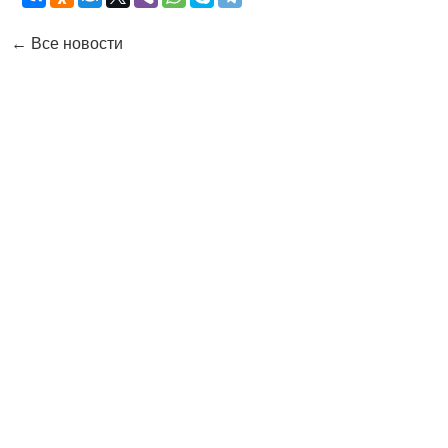
← Все новости
Контакты
Адрес:
Москва, Настасьинский переулок 8,
стр.2 ( цокольный этаж) ИЦ "Краун"
Телефон:
(495) 128-07-71
(495) 517-17-29