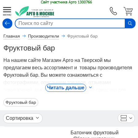
Вход
Главная
Производители
Фруктовый бар
Фруктовый бар
На нашем сайте Магазин Арго на Тверской мы
предлагаем весь ассортимент и товары производителя
Фруктовый бар. Вы можете ознакомиться с
фотографиями, описанием товаров, отзывами
Читать дальше
покупателей, выбрать подходящее Вам средство для
решения проблемы.
Фруктовый бар
Для того чтобы купить товары производителя
Фруктовый бар, с доставкой по Москве и России или
Сортировка
самовывозом, достаточно оформить заказ через
корзину, либо позвонить по вышеуказанным телефонам.
Батончик фруктовый