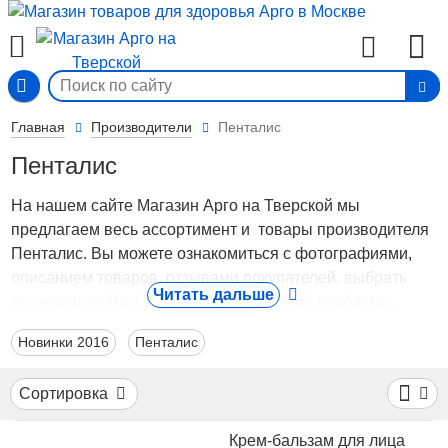
Вход
Главная
Производители
Пенталис
Пенталис
На нашем сайте Магазин Арго на Тверской мы
предлагаем весь ассортимент и товары производителя
Пенталис. Вы можете ознакомиться с фотографиями,
описанием товаров, отзывами покупателей, выбрать
Читать дальше
подходящее Вам средство для решения проблемы.
Для того чтобы купить товары производителя Пенталис,
Новинки 2016
Пенталис
с доставкой по Москве и России или самовывозом,
достаточно оформить заказ через корзину, либо
Сортировка
позвонить по вышеуказанным телефонам.
Крем-бальзам для лица