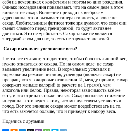
себя на вечеринках с конфетами и тортом ко дню рождения.
Однако исследования показывают, что на самом деле в этом
виноват не сахар. Волнение приводит к выбросам
адреналина, что и вызывает гиперактивность, а вовсе не
сахар. Любительницы фитнеса тоже зря думают, что если они
съедят сладкого перед тренировкой, то будут активнее
двигаться. Это не «работает». Сахар также не является
энерджайзером для нас, то есть не заряжает энергией.
Сахар вызывает увеличение веса?
Почти все считают, что для того, чтобы сбросить лишний вес,
нужно отказаться от сахара. Но на самом деле, не сахар
вызывает увеличение веса. В нормальных условиях и
нормальном режиме питания, углеводы (включая сахар) не
превращаются в жировые отложения. И, между прочим, сахар
содержит меньше калорий (в расчете на 1 грамм), чем
алкоголь или белок. Правда, некоторая зависимость всё же
есть, и это отрицать также нельзя. Сахар вызывает снижение
инсулина, а это ведет к тому, что мы чувствуем усталость и
голод. Вот это влияние сахара может воздействовать на то,
что есть захочется больше, что и приведет к набору веса.
Поделись с друзьями