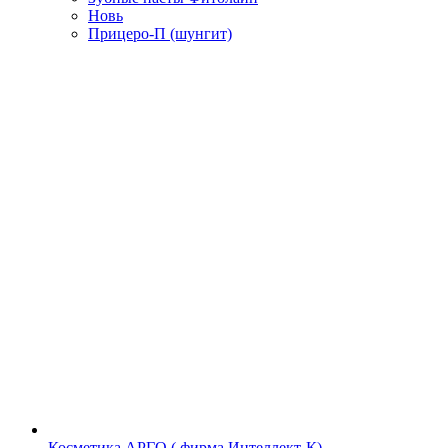
Новь
Прицеро-П (шунгит)
Косметика АРГО ( фирма Интеллект-К)