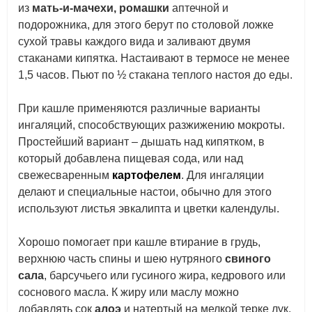
из
мать-и-мачехи, ромашки
аптечной и
подорожника, для этого берут по столовой ложке
сухой травы каждого вида и заливают двумя
стаканами кипятка. Настаивают в термосе не менее
1,5 часов. Пьют по ½ стакана теплого настоя до еды.
При кашле применяются различные варианты
ингаляций, способствующих разжижению мокроты.
Простейший вариант – дышать над кипятком, в
который добавлена пищевая сода, или над
свежесваренным
картофелем
. Для ингаляции
делают и специальные настои, обычно для этого
используют листья эвкалипта и цветки календулы.
Хорошо помогает при кашле втирание в грудь,
верхнюю часть спины и шею нутряного
свиного
сала
, барсучьего или гусиного жира, кедрового или
соснового масла. К жиру или маслу можно
добавлять сок
алоэ
и натертый на мелкой терке лук.