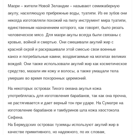
Маори – жители Новой Зеландии – называют семижаберную
акулу, населяющую прибрежные воды, туатипи. Из ее зубов они
некогда изготовляли похожий на пилу инструмент мира туатипи,
единственным назначением которого, как говорят, было резать
человеческое мясо. Для маори акулы всегда были связаны с
кровью, войной и смертью. Они смешивали акулий жир с
красной охрой и раскрашивали этой смесью свои военные
каноэ и погребальные камни, воздвигаемые на могилах великих
вождей. Они также использовали акулий жир как косметическое
средство, мазали им кожу и волосы, а также умащали тела
умерших во время похоронных церемоний.
На некоторых островах Тихого океана акулья кожа
употреблялась для изготовления барабанов, так как она прочна,
не растягивается и дает верный тон при ударе. На Суматре на
изготовление барабанов и тамбуринов шла кожа хвостокола
Сефена.
На Бермудских островах туземцы используют акулий жир в
качестве примитивного, но надежного, по их словам,