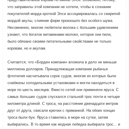
что заправилы этой компании не хотели, чтобы в сознании
покупателей морда кроткой Элси ассоциировалась со свирепой
мордой акулы, слияние фирм произошло без особого шума.
Несомненно, многие любители молока с большим удивлением
узнают, что богатое витаминами молоко, которое они пили,
было обязано своими питательными свойствами не только
коровам, но и акулам.
Считается, что «Борден компани» вложила в дело не меньше
миллиона долларов. Принадлежащая компании рыбачья
флотилия насчитывала сорок судов, многие из которых были
снабжены холодильными установками и могли находиться в
море по шесть месяцев. Вместо сетей они применяли яруса. С
самых больших судов спускался стальной трос почти в четыре
километра длиной. С троса, на расстоянии двенадцати метров
друг от друга, свисали крючки с приманкой. На обоих концах
троса были буи. Яруса ставились в море на сутки, затем
выбирались. В то время как модная лебедка выбирала трос... и