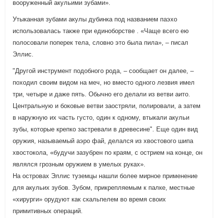
вооруженный акульими зубами».
Утыканная зубами акулы дубинка под названием паэхо
использовалась также при единоборстве . «Чаще всего ею
полосовали поперек тела, словно это была пила», – писал
Эллис.
"Другой инструмент подобного рода, – сообщает он далее, –
походил своим видом на меч, но вместо одного лезвия имел
три, четыре и даже пять. Обычно его делали из ветви аито.
Центральную и боковые ветви заостряли, полировали, а затем
в наружную их часть густо, один к одному, втыкали акульи
зубы, которые крепко застревали в древесине". Еще один вид
оружия, называемый аэро фай, делался из хвостового шипа
хвостокола, «будучи зазубрен по краям, с острием на конце, он
являлся грозным оружием в умелых руках».
На островах Эллис туземцы нашли более мирное применение
для акульих зубов. Зубом, прикрепляемым к палке, местные
«хирурги» орудуют как скальпелем во время своих
примитивных операций.