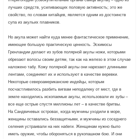
лучших средств, усиливающих половую активность; это же
свойство, по словам китайцев, является одним из достоинств
супа из акульих плавников.
Но акула может найти куда менее фантастическое применение,
имеющее большую практическую ценность. Эскимосы
Гренландии делают из зубов полярной акулы ножи, которыми
обрезают волосы своим детям, так как на железо в этом случае
наложено табу. Кожу полярной акулы они нарезают длинными
лентами, соединяют их и используют в качестве веревки.
Некоторые североамериканские индейцы, которым
посчастливилось разбить вигвам неподалеку от мест, где в
земле находились ископаемые акулы, использовали их зубы –
все еще острые спустя миллионы лет – в качестве бритвы.
На Сандвичевых островах, когда мужчины уходили в море,
женщины оставались беззащитными, и мужчины из соседнего
селения устраивали на них набеги. Женщинам нужно было
иметь оружие, чтобы обороняться в рукопашном бою. И они