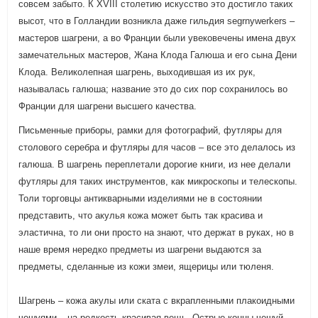
совсем забыто. К XVIII столетию искусство это достигло таких
высот, что в Голландии возникла даже гильдия segrnywerkers –
мастеров шагрени, а во Франции были увековечены имена двух
замечательных мастеров, Жана Клода Галюша и его сына Дени
Клода. Великолепная шагрень, выходившая из их рук,
называлась галюша; название это до сих пор сохранилось во
Франции для шагрени высшего качества.
Письменные приборы, рамки для фотографий, футляры для
столового серебра и футляры для часов – все это делалось из
галюша. В шагрень переплетали дорогие книги, из нее делали
футляры для таких инструментов, как микроскопы и телескопы.
Толи торговцы антикварными изделиями не в состоянии
представить, что акулья кожа может быть так красива и
эластична, то ли они просто на знают, что держат в руках, но в
наше время нередко предметы из шагрени выдаются за
предметы, сделанные из кожи змеи, ящерицы или тюленя.
Шагрень – кожа акулы или ската с вкрапленными плакоидными
чешуями – на редкость красивая вещь. Острые концы чешуй