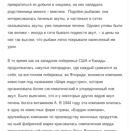
превратиться из добычи в хищника, на них нападала
родственница миноги – миксина . Подобно рыбакам, она
интересовалась печенью акулы, и частенько в сетях
оказывались акулы, уже лишенные печени. Однако уловы были
так велики – иногда в сети бывало подвести акул, – а цены на
них так высоки, что рыбаки легко покрывали нанесенный им
урон.
В то время как на западном побережье США и Канады
продолжалась «акулья лихорадка», где каждый сражался за
себя, на восточном побережье, во Флориде, возникла компания,
известная под названием «Шарк индустриз», которая
организовала более систематический и упорядоченный лов
акул. Было выяснено, что и у некоторых других видов акул
печень богата витамином А. В 1944 году эта компания влилась
в одну из известных фирм страны, «Борден компани»,
крупнейшую компанию по производству молочных продуктов,
на чьей фабричной марке красовалась симпатичная морда
представительной коровы по имени Элси. Возможно, потому,