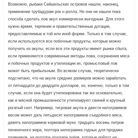
Возможно, рыбаки Сейшельских островов нашли, наконец,
применение трубадурам рок н ролла. Но они не нашли пока
способа сделать лов акул коммерчески выгодным. Для этого
нужно время, терпение и правительственные дотации,
предоставляемые в той или иной форме. Только в том случае,
если используются все побочные продукты, которые можно
получить из акулы, если все эти продукты имеют рынки сбыта,
если применяются современные методы лова, сохранения мяса
и побочных продуктов и утилизации их, промысловый лов
может быть прибыльным. Во всяком случае, теоретически
подсчитано, что на акуле средних размеров можно заработать
от пятнадцати до двадцати долларов, но, конечно, только в том
случае, если она будет утилизирована так же основательно,
как в мясной промышленности утилизируют свиней и крупный
рогатый скот. Например, тигровая акула в двести килограммов
весом может дать пятьдесят килограммов съедобного мяса,
девять килограммов кормовой муки, тридцать восемь литров
печеночного жира, полтора килограмма годных для продажи
плавников, на полтора доллара зубов, которые пойдут на