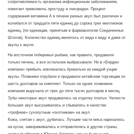
сопротивляемость организма инфекционным заболеваниям,
помогает превозмочь простуду и лихорадки. Процент
содержания витамина А в печени разных акул был различен и
колебался от тридцати пяти единиц до сорока трех миллионов
единиц, (по единицам, принятым в фармакологии Соединенных
Штатов). Количество единиц менялось от вида к виду и даже от
акулы к акуле.
На восточном побережье рыбаки, как правило, продавали
только печень, а все остальное выбрасывали. Но в «Борден
компани» прибыль извлекалась буквально из каждой унции
акулы. Плавники отрубали и продавали китайским торговцам по
шесть долларов за комплект. Только на одних плавниках
компания выручала от трех до пяти тысяч долларов в месяц.
Зубы некоторых акул продавались на отделку платья. Челюсти
больших акул высушивались и сбывались в качестве
«трофеев» сухопутным «охотникам» на акул.
Кожа, снятая с акул, дубилась. Лучшие части мяса нарезались
на куски, замораживались и отправлялись в другие страны,
главным образом в Южную Америку, где не было и нет