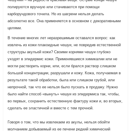
полируются вручную или стачиваются при помощи
карборундового точила. Но из шагрени нельзя делать
абсолютно все. Она применяется в основном с декоративными
целями.
В течение многих лет неразрешимым оставался вопрос: как
извлечь из кожи плакоидные чешуи, не повредив естественной
структуры акульей кожи? Своими корнями чешуи глубоко
уходят в эпидермис кожи. Применявшиеся химикалии или не
могли растворить корни, или, если брался раствор слишком
большой концентрации, разрушали и кожу. Кожа, получаемая в
результате такой обработки, была или слишком грубой, или
непрочной, так что ее нельзя было пускать в продажу. Нужно
было найти способ «вынуть» чешуи из эпидермиса так, чтобы,
во первых, сохранить естественную фактуру кожи и, во вторых,
сделать ее эластичной и вместе с тем прочной.
Говоря о том, что мы извлекаем из акулы, нельзя обойти
молчанием добываемый из ее печени редкий химический