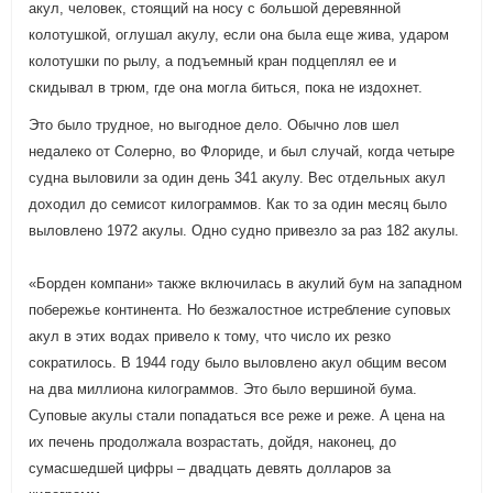
акул, человек, стоящий на носу с большой деревянной
колотушкой, оглушал акулу, если она была еще жива, ударом
колотушки по рылу, а подъемный кран подцеплял ее и
скидывал в трюм, где она могла биться, пока не издохнет.
Это было трудное, но выгодное дело. Обычно лов шел
недалеко от Солерно, во Флориде, и был случай, когда четыре
судна выловили за один день 341 акулу. Вес отдельных акул
доходил до семисот килограммов. Как то за один месяц было
выловлено 1972 акулы. Одно судно привезло за раз 182 акулы.
«Борден компани» также включилась в акулий бум на западном
побережье континента. Но безжалостное истребление суповых
акул в этих водах привело к тому, что число их резко
сократилось. В 1944 году было выловлено акул общим весом
на два миллиона килограммов. Это было вершиной бума.
Суповые акулы стали попадаться все реже и реже. А цена на
их печень продолжала возрастать, дойдя, наконец, до
сумасшедшей цифры – двадцать девять долларов за