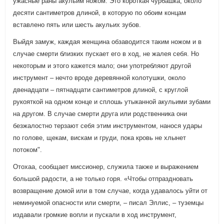
ужасные раны акульим ножом. Это короткая чурбашка, около
десяти сантиметров длиной, в которую по обоим концам
вставлено пять или шесть акульих зубов.
Выйдя замуж, каждая женщина обзаводится таким ножом и в
случае смерти близких пускает его в ход, не жалея себя. Но
некоторым и этого кажется мало; они употребляют другой
инструмент – нечто вроде деревянной колотушки, около
двенадцати – пятнадцати сантиметров длиной, с круглой
рукояткой на одном конце и сплошь утыканной акульими зубами
на другом. В случае смерти друга или родственника они
безжалостно терзают себя этим инструментом, нанося удары
по голове, щекам, вискам и груди, пока кровь не хлынет
потоком".
Отохаа, сообщает миссионер, служила также и выражением
большой радости, а не только горя. «Чтобы отпраздновать
возвращение домой или в том случае, когда удавалось уйти от
неминуемой опасности или смерти, – писал Эллис, – туземцы
издавали громкие вопли и пускали в ход инструмент,