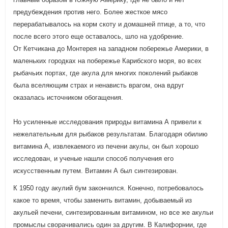
предубеждения против него. Более жесткое мясо
перерабатывалось на корм скоту и домашней птице, а то, что
после всего этого еще оставалось, шло на удобрение.
От Кетчикана до Монтерея на западном побережье Америки, в
маленьких городках на побережье Карибского моря, во всех
рыбачьих портах, где акула для многих поколений рыбаков
была вселяющим страх и ненависть врагом, она вдруг
оказалась источником обогащения.
Но усиленные исследования природы витамина А привели к
нежелательным для рыбаков результатам. Благодаря обилию
витамина А, извлекаемого из печени акулы, он был хорошо
исследован, и ученые нашли способ получения его
искусственным путем. Витамин А был синтезирован.
К 1950 году акулий бум закончился. Конечно, потребовалось
какое то время, чтобы заменить витамин, добываемый из
акульей печени, синтезированным витамином, но все же акульи
промыслы сворачивались один за другим. В Калифорнии, где