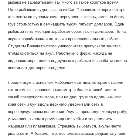
рыбаки не зарабатывали так много за такое короткое время.
Одно рыбацкое судно вышло из Сан Франциско и через четыре
дня охоты на суповых акул вернулось в гавань, имея на борту
груз стоимостью в семнадцать тысяч пятьсот долларов. Один
рыбак за пять месяцев заработал сорок тысяч долларов. Но на
акулах зарабатывали не только профессиональные рыбаки.
Студенты Вашингтонского университета пропускали занятия,
чтобы охотиться на акул. Работники с ферм, никогда не
видевшие моря, шли в подручные к рыбакам и зарабатывали по
восемьсот долларов в неделю.
Ловили акул в основном жаберными сетями, которые ставили,
как огромные занавеси в километр и более длиной, или от
самой поверхности моря, или на дно; грузила вдоль нижнего
края сети и буи вдоль верхнего удерживали сеть в
перпендикулярном положении. Акулы, преследуя мелкую рыбу,
утыкались рылом в ромбовидные ячейки и зацеплялись
жабрами или плавниками. Стремясь выбраться, акулы часто
рвали сети. А бывало, что, воспользовавшись редким случаем