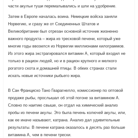
части акульи туши перемалывались и шли на удобрение.
Затем в Европе началась воина. Немецкие войска заняли
Норвегию, и сразу же от Соединенных Штатов и
Великобритании был отрезан основной источник жизненно
важного продукта – жира из тресковой печени, который уже
многие годы ввозился из Норвегии миллионами килограммов.
Из этого жира экстрагировался витамин А, который входил не
только в рацион людей, но и в рацион крупного и мелкого
рогатого скота и домашней птицы. В обеих странах стали
искать новые источники рыбьего жира.
В Сан Франциско Тано Гварагнелло, комиссионер по оптовой
продаже рыбы, прослышал об этой погоне за витамином А.
Словно по наитию свыше, он отдал на химический анализ
пробы из печени акулы. Это была печень колючей акулы, или,
как ее иначе называют, катрана. Анализ дал удивительные
результаты. В печени катрана оказалось в десять раз больше
витамина А, чем в печени трески.