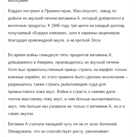
килограмм.
Борден построил в Провинстауне, Массачусетс, завод по
добыче из акульей печени витамина А, который добавлялся в
молочные продукты. К 1946 году три цента на каждый доллар,
получаемый «Борден компани», шли в карманы акционеров
благодаря кровожадной акуле, а не кроткой Элси.
Во время войны семьдесят пять процентов витамина А,
добываемого в Америке, производилось из акульей печени.
Хотя был правительственный приказ строить на верфях только
военные корабли, из этого правила было сделано исключение –
разрешалось также строить рыболовецкие суда для
промыслового лова акул. Война и страсть к наживе дали
толчок массовому лову акул, и чем больше вылавливалось
акул, тем больше мы узнавали не только о витамине А, но и о
самих акулах.
Витамин А считали панацеей чуть ли не от всех болезней.
Обнаружили, что он способствует росту, увеличивает