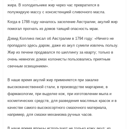
жира. В холодильнике жир через час превратился в
полужидкую массу с консистенцией сливочного масла.
Когда в 1788 году началось заселение Австралии, акулий жир
помогал прогнать из домов таящий опасность мрак.
Дэвид Коллинз писал об Австралии в 1794 году: «Ничего не
пропадало здесь даром, даже из акул сумели извлечь пользу.
Жир из печени продавался по шиллингу за кварту; только в
очень немногих домах колонисты пользовались приятным
свечным освещением».
В наше время акулий жир применяется при закалке
высококачественной стали, в производстве маргарине, в
фармакологии, при выделке кож, при изготовлении мыла и
косметических средств, для разведения масляных красок и в
качестве самого высокосортного смазочного материала,
например, для смазки механизма ручных часов.
В наше время японцы используют не только кожу акул; из