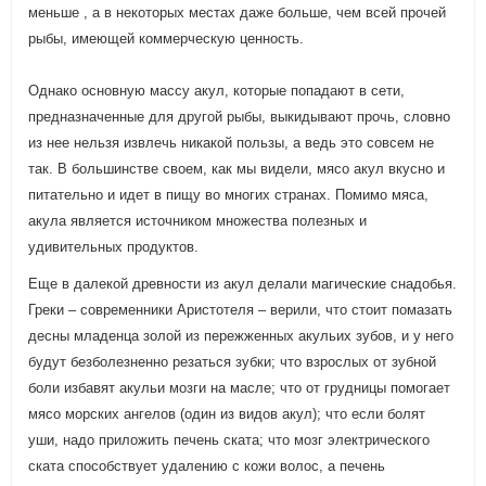
меньше , а в некоторых местах даже больше, чем всей прочей
рыбы, имеющей коммерческую ценность.
Однако основную массу акул, которые попадают в сети,
предназначенные для другой рыбы, выкидывают прочь, словно
из нее нельзя извлечь никакой пользы, а ведь это совсем не
так. В большинстве своем, как мы видели, мясо акул вкусно и
питательно и идет в пищу во многих странах. Помимо мяса,
акула является источником множества полезных и
удивительных продуктов.
Еще в далекой древности из акул делали магические снадобья.
Греки – современники Аристотеля – верили, что стоит помазать
десны младенца золой из пережженных акульих зубов, и у него
будут безболезненно резаться зубки; что взрослых от зубной
боли избавят акульи мозги на масле; что от грудницы помогает
мясо морских ангелов (один из видов акул); что если болят
уши, надо приложить печень ската; что мозг электрического
ската способствует удалению с кожи волос, а печень