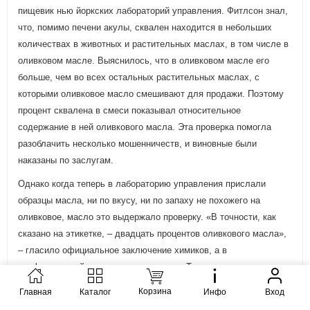
пищевик нью йоркских лабораторий управления. Фитлсон знал,
что, помимо печени акулы, сквален находится в небольших
количествах в животных и растительных маслах, в том числе в
оливковом масле. Выяснилось, что в оливковом масле его
больше, чем во всех остальных растительных маслах, с
которыми оливковое масло смешивают для продажи. Поэтому
процент сквалена в смеси показывал относительное
содержание в ней оливкового масла. Эта проверка помогла
разоблачить несколько мошенничеств, и виновные были
наказаны по заслугам.
Однако когда теперь в лабораторию управления прислали
образцы масла, ни по вкусу, ни по запаху не похожего на
оливковое, масло это выдержало проверку. «В точности, как
сказано на этикетке, – двадцать процентов оливкового масла»,
– гласило официальное заключение химиков, а в
неофициальной приписке говорилось: «Так, во всяком случае,
показывает анализ, но мы этому не верим».
Корзина
Главная
Каталог
Инфо
Вход