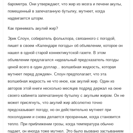
барометра. Они утверждают, что жир из мозга и печени акулы,
помещенный в запечатанную бутылку, мутнеет, когда
надвигается шторм.
Как принимать акулий жир?
Эрик Слоун, собиратель фольклора, связанного с погодой,
пишет в своем «Календаре погоды» об объявлении, которое он
нашел в одной старой коннектикутской газете. В этом
объявлении предлагался «идеальный предсказатель погоды
ценой всего в один доллар... волшебная жидкость, которая
мутнеет перед дождем». Слоун предполагает, что эта
волшебная жидкость не что иное, как акулий жир. Один из
авторов этой книги несколько месяцев подряд держал на окне
своего кабинета запечатанную бутылку с акульим жиром. Он не
может присягнуть, что акулий жир абсолютно точно
предсказывает погоду, но он действительно мутнеет при
похолодании и снова делается прозрачным, когда становится
тепло. При приближении грозы, когда температура обычно
падает, он иногда тоже мутнел. Это было вызвано застыванием