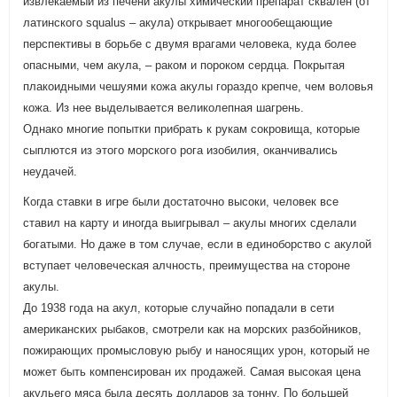
извлекаемый из печени акулы химический препарат сквален (от
латинского squalus – акула) открывает многообещающие
перспективы в борьбе с двумя врагами человека, куда более
опасными, чем акула, – раком и пороком сердца. Покрытая
плакоидными чешуями кожа акулы гораздо крепче, чем воловья
кожа. Из нее выделывается великолепная шагрень.
Однако многие попытки прибрать к рукам сокровища, которые
сыплются из этого морского рога изобилия, оканчивались
неудачей.
Когда ставки в игре были достаточно высоки, человек все
ставил на карту и иногда выигрывал – акулы многих сделали
богатыми. Но даже в том случае, если в единоборство с акулой
вступает человеческая алчность, преимущества на стороне
акулы.
До 1938 года на акул, которые случайно попадали в сети
американских рыбаков, смотрели как на морских разбойников,
пожирающих промысловую рыбу и наносящих урон, который не
может быть компенсирован их продажей. Самая высокая цена
акульего мяса была десять долларов за тонну. По большей