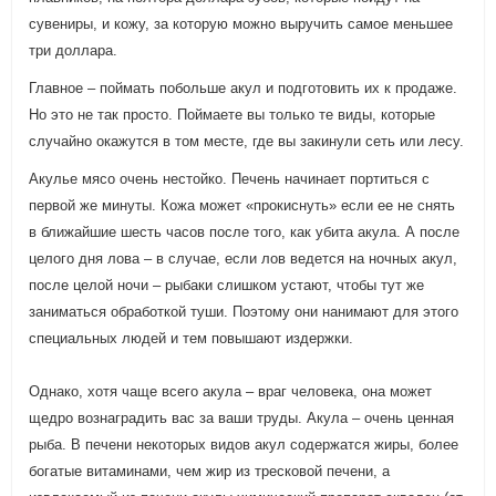
сувениры, и кожу, за которую можно выручить самое меньшее
три доллара.
Главное – поймать побольше акул и подготовить их к продаже.
Но это не так просто. Поймаете вы только те виды, которые
случайно окажутся в том месте, где вы закинули сеть или лесу.
Акулье мясо очень нестойко. Печень начинает портиться с
первой же минуты. Кожа может «прокиснуть» если ее не снять
в ближайшие шесть часов после того, как убита акула. А после
целого дня лова – в случае, если лов ведется на ночных акул,
после целой ночи – рыбаки слишком устают, чтобы тут же
заниматься обработкой туши. Поэтому они нанимают для этого
специальных людей и тем повышают издержки.
Однако, хотя чаще всего акула – враг человека, она может
щедро вознаградить вас за ваши труды. Акула – очень ценная
рыба. В печени некоторых видов акул содержатся жиры, более
богатые витаминами, чем жир из тресковой печени, а