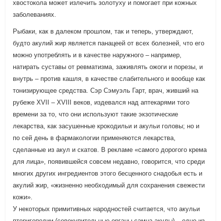
хвостокола может излечить золотуху и помогает при кожных
заболеваниях.
Рыбаки, как в далеком прошлом, так и теперь, утверждают,
будто акулий жир является панацеей от всех болезней, что его
можно употреблять и в качестве наружного – например,
натирать суставы от ревматизма, заживлять ожоги и порезы, и
внутрь – против кашля, в качестве слабительного и вообще как
тонизирующее средства. Сэр Сэмуэль Гарт, врач, живший на
рубеже XVII – XVIII веков, издевался над аптекарями того
времени за то, что они используют такие экзотические
лекарства, как засушенные крокодильи и акульи головы; но и
по сей день в фармакологии применяются лекарства,
сделанные из акул и скатов. В рекламе «самого дорогого крема
для лица», появившейся совсем недавно, говорится, что среди
многих других ингредиентов этого бесценного снадобья есть и
акулий жир, «жизненно необходимый для сохранения свежести
кожи».
У некоторых примитивных народностей считается, что акульи
птеригоподии (совокупительные органы самца акулы) – одно из