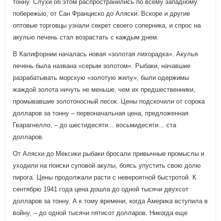
тонну. Слухи об этом распространились по всему западному
побережью, от Сан Франциско до Аляски. Вскоре и другие
оптовые торговцы узнали секрет своего соперника, и спрос на
акулью печень стал возрастать с каждым днем.
В Калифорнии началась новая «золотая лихорадка». Акулья
печень была названа «серым золотом». Рыбаки, начавшие
разрабатывать морскую «золотую жилу», были одержимы
жаждой золота ничуть не меньше, чем их предшественники,
промывавшие золотоносный песок. Цены подскочили от сорока
долларов за тонну – первоначальная цена, предложенная
Гварагнелло, – до шестидесяти... восьмидесяти... ста
долларов.
От Аляски до Мексики рыбаки бросали привычные промыслы и
уходили на поиски суповой акулы, боясь упустить свою долю
пирога. Цены продолжали расти с невероятной быстротой. К
сентябрю 1941 года цена дошла до одной тысячи двухсот
долларов за тонну. А к тому времени, когда Америка вступила в
войну, – до одной тысячи пятисот долларов. Никогда еще