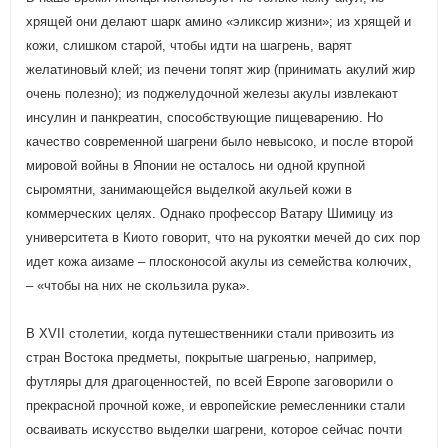
хрящей они делают шарк амино «эликсир жизни»; из хрящей и
кожи, слишком старой, чтобы идти на шагрень, варят
желатиновый клей; из печени топят жир (принимать акулий жир
очень полезно); из поджелудочной железы акулы извлекают
инсулин и панкреатин, способствующие пищеварению. Но
качество современной шагрени было невысоко, и после второй
мировой войны в Японии не осталось ни одной крупной
сыромятни, занимающейся выделкой акульей кожи в
коммерческих целях. Однако профессор Ватару Шимицу из
университета в Киото говорит, что на рукоятки мечей до сих пор
идет кожа аизаме – плосконосой акулы из семейства колючих,
– «чтобы на них не скользила рука».
В XVII столетии, когда путешественники стали привозить из
стран Востока предметы, покрытые шагренью, например,
футляры для драгоценностей, по всей Европе заговорили о
прекрасной прочной коже, и европейские ремесленники стали
осваивать искусство выделки шагрени, которое сейчас почти