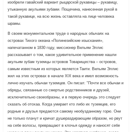
изобрели гавайский вариант рыцарской рукавицы – рукавицу,
утыканную акульими зубами. Пощечина, нанесенная рукой в
такой рукавице, на всю жизнь оставляла на лице человека
шрамы.
В своем монументальном труде о народных обычаях на
островах Тихого океана «Полинезийские изыскания»,
напечатанном в 1830 году, миссионер Вильям Эллис
рассказывает о том, какое удивительное применение нашли
акульим зубам туземцы островов Товарищества – островов,
самым известным из которых является Таити. Вильям Эллис
жил на этих островах в начале XIX века и имел возможность
лично изучать обычаи туземцев. Он писал: "Почти все обычаи и
обряды, связанные со смертью родственников и друзей,
исключительно своеобразны, и в первую очередь это следует
сказать об отохаа. Когда умирает кто либо их туземцев, его
родные и друзья предаются самому необузданному горю. Они
не только плачут и кричат душераздирающим образом, но рвут
на себе волосы, превращают в клочья одежду и наносят себе