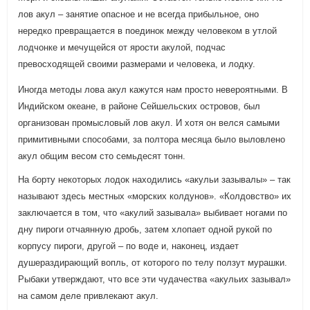
лов акул – занятие опасное и не всегда прибыльное, оно
нередко превращается в поединок между человеком в утлой
лодчонке и мечущейся от ярости акулой, подчас
превосходящей своими размерами и человека, и лодку.
Иногда методы лова акул кажутся нам просто невероятными. В
Индийском океане, в районе Сейшельских островов, был
организован промысловый лов акул. И хотя он велся самыми
примитивными способами, за полтора месяца было выловлено
акул общим весом сто семьдесят тонн.
На борту некоторых лодок находились «акульи зазывалы» – так
называют здесь местных «морских колдунов». «Колдовство» их
заключается в том, что «акулий зазывала» выбивает ногами по
дну пироги отчаянную дробь, затем хлопает одной рукой по
корпусу пироги, другой – по воде и, наконец, издает
душераздирающий вопль, от которого по телу ползут мурашки.
Рыбаки утверждают, что все эти чудачества «акульих зазывал»
на самом деле привлекают акул.