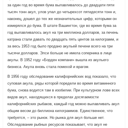
за один год во время бума вылавливалось до двадцати пяти
тысяч тонн акул, улов упал до четырехсот пятидесяти тонн и,
наконец, дошел до тех же незначительных цифр, которыми он
измерялся до бума. В штате Вашингтон, где во время бума за
год вылавливалось акул на три миллиона долларов, за печень
катрана стали давать по двадцать пять центов за килограмм, и
за весь 1953 год было продано акульей печени всего на три
тысячи долларов. Элси больше не имела соперника в лице
акулы. В 1952 году «Борден компани» вышла из акульего
бизнеса. Акула вновь стала помехой и врагом.
В 1956 году обследование калифорнийских вод показало, что
суповая акула, ряды которой поредели во время витаминного
бума, снова водится там в изобилии. При культурном лове всех
видов акул, находящихся в пределах досягаемости
калифорнийских рыбаков, каждый год можно вылавливать акул
общим весом до биллиона килограммов. Единственное, что
требуется, – это рынок. Но рынка для акул больше нет.
Обследование рыбных ресурсов показывает, что акул не