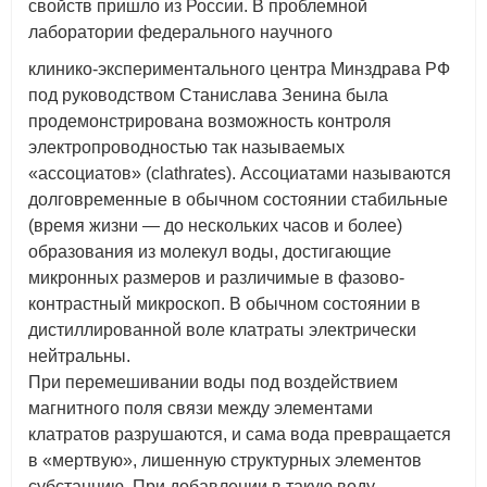
свойств пришло из России. В проблемной
лаборатории федерального научного
клинико-экспериментального центра Минздрава РФ
под руководством Станислава Зенина была
продемонстрирована возможность контроля
электропроводностью так называемых
«ассоциатов» (clathrates). Ассоциатами называются
долговременные в обычном состоянии стабильные
(время жизни — до нескольких часов и более)
образования из молекул воды, достигающие
микронных размеров и различимые в фазово-
контрастный микроскоп. В обычном состоянии в
дистиллированной воле клатраты электрически
нейтральны.
При перемешивании воды под воздействием
магнитного поля связи между элементами
клатратов разрушаются, и сама вода превращается
в «мертвую», лишенную структурных элементов
субстанцию. При добавлении в такую воду