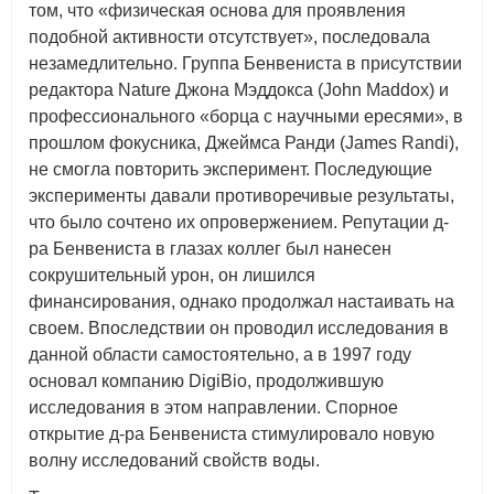
том, что «физическая основа для проявления
подобной активности отсутствует», последовала
незамедлительно. Группа Бенвениста в присутствии
редактора Nature Джона Мэддокса (John Maddox) и
профессионального «борца с научными ересями», в
прошлом фокусника, Джеймса Ранди (James Randi),
не смогла повторить эксперимент. Последующие
эксперименты давали противоречивые результаты,
что было сочтено их опровержением. Репутации д-
ра Бенвениста в глазах коллег был нанесен
сокрушительный урон, он лишился
финансирования, однако продолжал настаивать на
своем. Впоследствии он проводил исследования в
данной области самостоятельно, а в 1997 году
основал компанию DigiBio, продолжившую
исследования в этом направлении. Спорное
открытие д-ра Бенвениста стимулировало новую
волну исследований свойств воды.