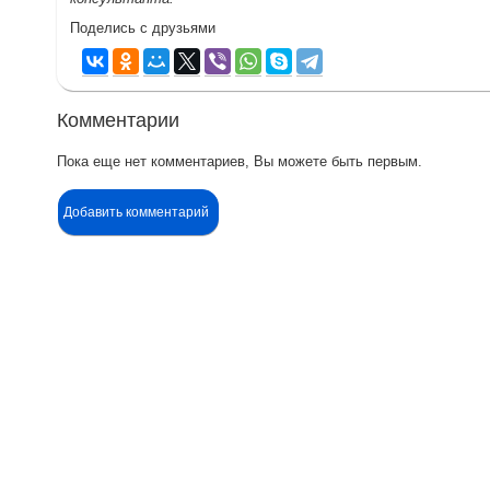
Поделись с друзьями
Комментарии
Пока еще нет комментариев, Вы можете быть первым.
Добавить комментарий
Контакты
Ин
Адрес:
П
Москва, Настасьинский переулок 8,
стр.2 ( цокольный этаж) ИЦ "Краун"
О
Телефон:
Д
(495) 128-07-71
(495) 517-17-29
О
Email: