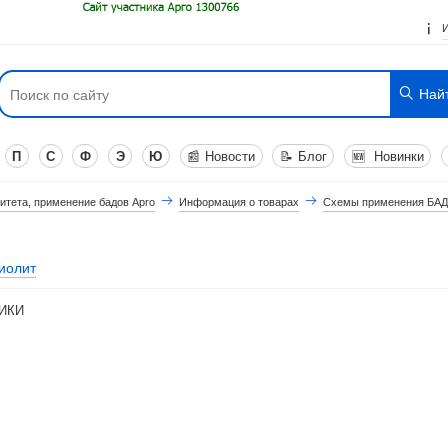
Най
П
С
Ф
Э
Ю
📰
Новости
📝
Блог
🆕
Новинки
итета, применение бадов Арго
Информация о товарах
Схемы применения БАД
иолит
ИКИ