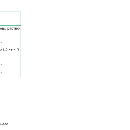
ень, раство­
нь
о1-2 ст.л.З
нь
нь
ашего