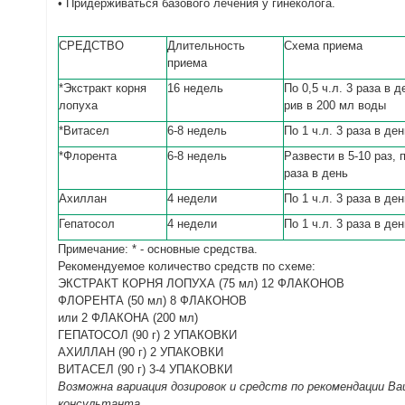
• Придерживаться базового лечения у гинеколога.
СРЕДСТВО
Длительность
Схема приема
приема
*Экстракт корня
16 недель
По 0,5 ч.л. 3 раза в д
лопуха
рив в 200 мл воды
*Витасел
6-8 недель
По 1 ч.л. 3 раза в де
*Флорента
6-8 недель
Развести в 5-10 раз, п
раза в день
Ахиллан
4 недели
По 1 ч.л. 3 раза в де
Гепатосол
4 недели
По 1 ч.л. 3 раза в де
Примечание: * - основные средства.
Рекомендуемое количество средств по схеме:
ЭКСТРАКТ КОРНЯ ЛОПУХА (75 мл) 12 ФЛАКОНОВ
ФЛОРЕНТА (50 мл) 8 ФЛАКОНОВ
или 2 ФЛАКОНА (200 мл)
ГЕПАТОСОЛ (90 г) 2 УПАКОВКИ
АХИЛЛАН (90 г) 2 УПАКОВКИ
ВИТАСЕЛ (90 г) 3-4 УПАКОВКИ
Возможна вариация дозировок и средств по рекомендации В
консультанта.