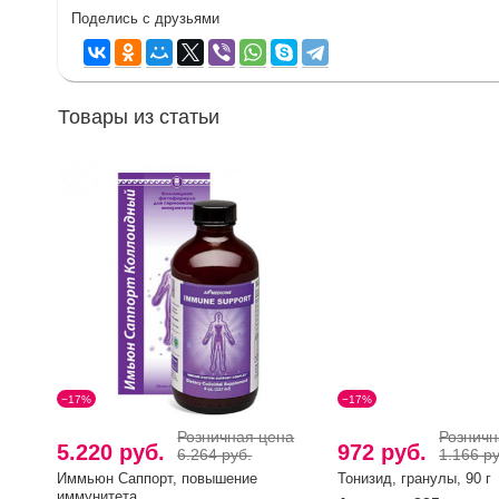
Поделись с друзьями
Товары из статьи
−17%
−17%
Розничная цена
Розничн
5.220 руб.
972 руб.
6.264 руб.
1.166 ру
Иммьюн Саппорт, повышение
Тонизид, гранулы, 90 г
иммунитета