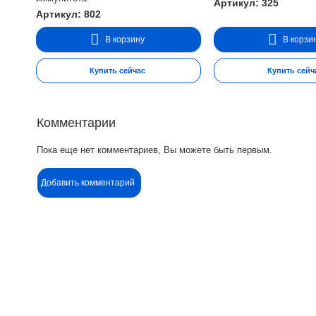
Артикул: 325
Артикул: 802
В корзину
В корзи
Купить сейчас
Купить сейч
Комментарии
Пока еще нет комментариев, Вы можете быть первым.
Добавить комментарий
Контакты
Ин
Адрес:
П
Москва, Настасьинский переулок 8,
стр.2 ( цокольный этаж) ИЦ "Краун"
О
Телефон: