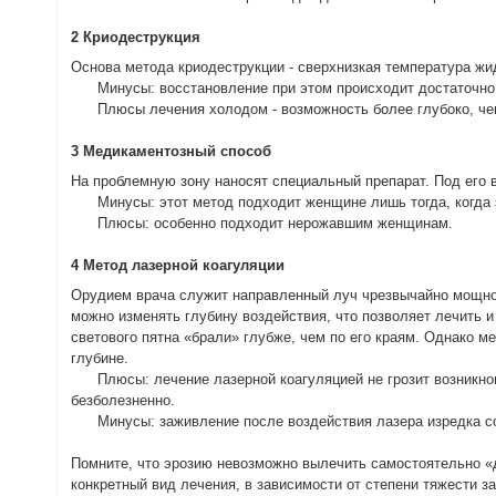
2 Криодеструкция
Основа метода криодеструкции - сверхнизкая температура жи
Минусы: восстановление при этом происходит достаточно 
Плюсы лечения холодом - возможность более глубоко, чем в
3 Медикаментозный способ
На проблемную зону наносят специальный препарат. Под его в
Минусы: этот метод подходит женщине лишь тогда, когда эр
Плюсы: особенно подходит нерожавшим женщинам.
4 Метод лазерной коагуляции
Орудием врача служит направленный луч чрезвычайно мощного
можно изменять глубину воздействия, что позволяет лечить и
светового пятна «брали» глубже, чем по его краям. Однако 
глубине.
Плюсы: лечение лазерной коагуляцией не грозит возникнов
безболезненно.
Минусы: заживление после воздействия лазера изредка с
Помните, что эрозию невозможно вылечить самостоятельно «
конкретный вид лечения, в зависимости от степени тяжести з