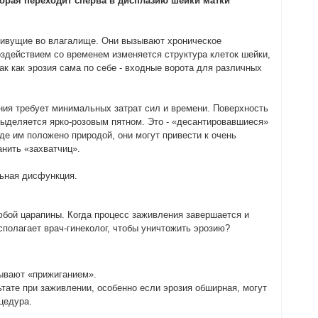
оторая переходит сперва в дисплазию шейки матки
 живущие во влагалище. Они вызывают хроническое
оздействием со временем изменяется структура клеток шейки,
ак как эрозия сама по себе - входные ворота для различных
ения требует минимальных затрат сил и времени. Поверхность
 выделяется ярко-розовым пятном. Это - «десантировавшиеся»
где им положено природой, они могут привести к очень
анить «захватчиц».
льная дисфункция.
любой царапины. Когда процесс заживления завершается и
сполагает врач-гинеколог, чтобы уничтожить эрозию?
зывают «прижиганием».
тате при заживлении, особенно если эрозия обширная, могут
цедура.