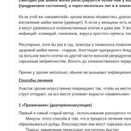
Ежегодно рак шейки матки регистрируется более чем у 60
(предраковое состояние), а через несколько лет и в злок
Из-за этой же «незаметной» эрозии можно обзавестись диаг
воспаление шейки матки (цервицит). А если у женщины есть 
и могут развиваться злокачественные клетки и даже рак. У ж
инфекций: хламидий, гонококков, вируса простого герпеса, п
Регулярные, хотя бы раз в год, осмотры у гинеколога позвол
здоровой шейки матки - гладкая, блестящая однородного блед
на больное место клетки из другой части женской репродукти
серьезным неприятностям. Вплоть до злокачественного перер
Причин у эрозии несколько, обычно ее вызывают инфекционн
Способы лечения
Участок эрозии искусственно повреждают так, чтобы на месте
струп отпадает, на его месте успевает вырасти «правильная»
1 «Прижигание» (диатермокоагуляция)
Первый и самый старый метод - использование разогретого т
Минусы: этого способа в том, что в процессе лечения легко
образовываться рубцы. Впоследствии они могут серьезно осл
Плюсы: заживление происходит достаточно быстро.