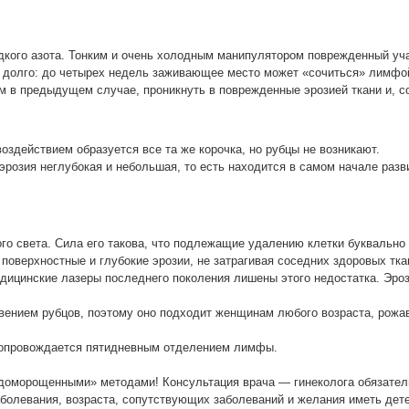
дкого азота. Тонким и очень холодным манипулятором поврежденный уч
долго: до четырех недель заживающее место может «сочиться» лимфо
 предыдущем случае, проникнуть в поврежденные эрозией ткани и, соо
оздействием образуется все та же корочка, но рубцы не возникают.
озия неглубокая и небольшая, то есть находится в самом начале разв
 света. Сила его такова, что подлежащие удалению клетки буквально ис
 поверхностные и глубокие эрозии, не затрагивая соседних здоровых тк
медицинские лазеры последнего поколения лишены этого недостатка. Эро
ением рубцов, поэтому оно подходит женщинам любого возраста, рожа
опровождается пятидневным отделением лимфы.
доморощенными» методами! Консультация врача — гинеколога обязатель
аболевания, возраста, сопутствующих заболеваний и желания иметь дет