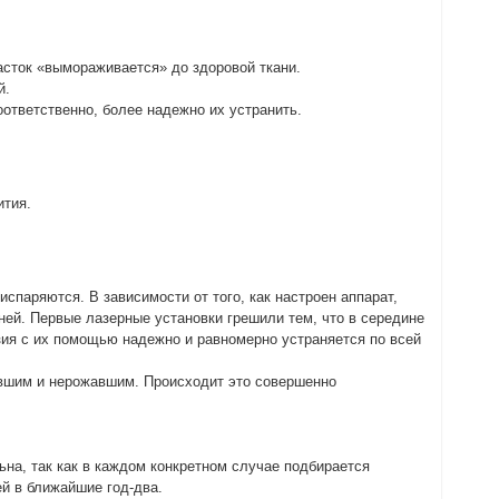
асток «вымораживается» до здоровой ткани.
й.
тветственно, более надежно их устранить.
ития.
паряются. В зависимости от того, как настроен аппарат,
аней. Первые лазерные установки грешили тем, что в середине
зия с их помощью надежно и равномерно устраняется по всей
вшим и нерожавшим. Происходит это совершенно
на, так как в каждом конкретном случае подбирается
ей в ближайшие год-два.