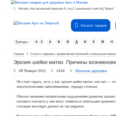
Москва, Настасьинский переулок 8, стр.2 ( цокольный этаж) ИЦ "Краун"
Каталог товаров
Бренды:
A - Z
А
Б
В
Д
И
К
М
Н
Главная
Статьи о здоровье, профилактика болезней и повышение иммун
Эрозия шейки матки. Причины возникнове
08 Января 2011
4164
Женское здоровье
Не стоит гадать, есть у вас эрозия шейки матки, или нет — 
онкологическими заболеваниями, гораздо сложнее.
Обычно никакими неприятными ощущениями развитие эрозии (э
полового контакта у нее могут появиться небольшие кровянист
ситуация выглядит далеко не так радужно.