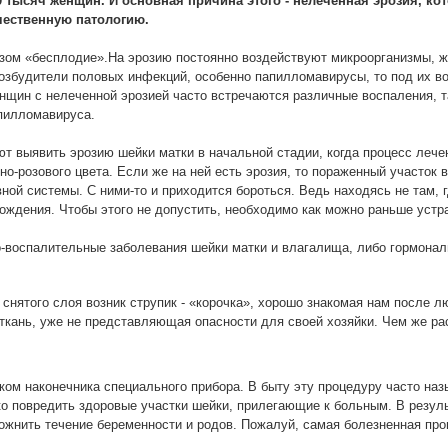
0 тысяч женщин. И основная причина этого - нелеченная эрозия, к
ачественную патологию.
нозом «бесплодие».На эрозию постоянно воздействуют микроорганизмы,
возбудители половых инфекций, особенно папилломавирусы, то под их в
енщин с нелеченной эрозией часто встречаются различные воспаления, т
апилломавируса.
яют выявить эрозию шейки матки в начальной стадии, когда процесс леч
но-розового цвета. Если же на ней есть эрозия, то пораженный участок
вной системы. С ними-то и приходится бороться. Ведь находясь не там, 
ождения. Чтобы этого не допустить, необходимо как можно раньше устр
о-воспалительные заболевания шейки матки и влагалища, либо гормона
 снятого слоя возник струпик - «корочка», хорошо знакомая нам после 
 ткань, уже не представляющая опасности для своей хозяйки. Чем же ра
оком наконечника специального прибора. В быту эту процедуру часто на
 повредить здоровые участки шейки, прилегающие к больным. В резуль
ожнить течение беременности и родов. Пожалуй, самая болезненная про