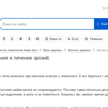
Най
П
С
Ф
Э
Ю
📰
Новости
📝
Блог
🆕
Новинки
итета, применение бадов Арго
Ваше здоровье
Женское здоровье
Эрозия ш
ния и лечение эрозий.
это легко выяснить при обычном осмотре у гинеколога. А вот бороться с
ктопия шейки матки) не сопровождается. Поэтому самостоятельно дога
ые выделения, а могут и не появляться. Казалось бы, никаких причин дл