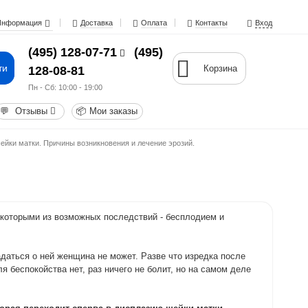
Информация
Доставка
Оплата
Контакты
Вход
(495) 128-07-71
(495)
ти
Корзина
128-08-81
Пн - Cб: 10:00 - 19:00
💬
Отзывы
📦
Мои заказы
ейки матки. Причины возникновения и лечение эрозий.
 некоторыми из возможных последствий - бесплодием и
даться о ней женщина не может. Разве что изредка после
я беспокойства нет, раз ничего не болит, но на самом деле