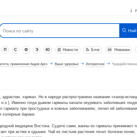
Най
П
С
Ф
Э
Ю
📰
Новости
📝
Блог
🆕
Новинки
итета, применение бадов Арго
Ваше здоровье
Интересное
Чудодейственна
д, адраспан, хармал. Но в народе распространено название «хазор-испан
до н.э.). Именно тогда дымом гармалы начали окуривать заболевших люд
 гармалу при простудных и кожных заболеваниях, лечил ей заболевания 
и холерные бараки.
ародной медицине Востока. Судите сами, ванны из гармалы принимают 
ает при астме и одышке. Чай из листьев растения лечит болезни почек,