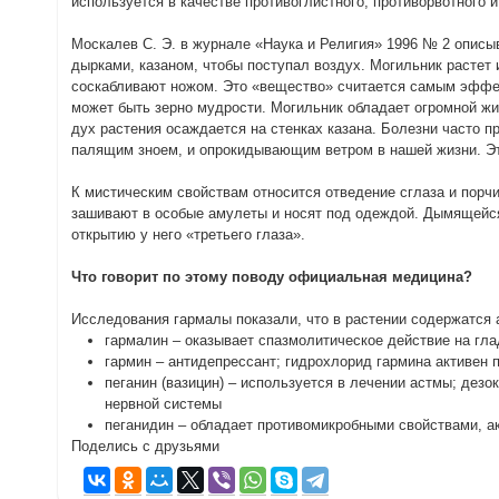
используется в качестве противоглистного, противорвотного и
Москалев С. Э. в журнале «Наука и Религия» 1996 № 2 описы
дырками, казаном, чтобы поступал воздух. Могильник растет 
соскабливают ножом. Это «вещество» считается самым эффекти
может быть зерно мудрости. Могильник обладает огромной жиз
дух растения осаждается на стенках казана. Болезни часто пр
палящим зноем, и опрокидывающим ветром в нашей жизни. Эт
К мистическим свойствам относится отведение сглаза и порч
зашивают в особые амулеты и носят под одеждой. Дымящейся 
открытию у него «третьего глаза».
Что говорит по этому поводу официальная медицина?
Исследования гармалы показали, что в растении содержатс
гармалин – оказывает спазмолитическое действие на гл
гармин – антидепрессант; гидрохлорид гармина активен 
пеганин (вазицин) – используется в лечении астмы; дезо
нервной системы
пеганидин – обладает противомикробными свойствами, а
Поделись с друзьями