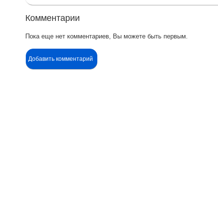
Комментарии
Пока еще нет комментариев, Вы можете быть первым.
Добавить комментарий
Контакты
Ин
Адрес:
П
Москва, Настасьинский переулок 8,
стр.2 ( цокольный этаж) ИЦ "Краун"
О
Телефон:
Д
(495) 128-07-71
(495) 517-17-29
О
Email:
argo@argo-moscow.ru
М
Рабочие дни/часы:
Н
Пн - Cб: 10:00 - 19:00