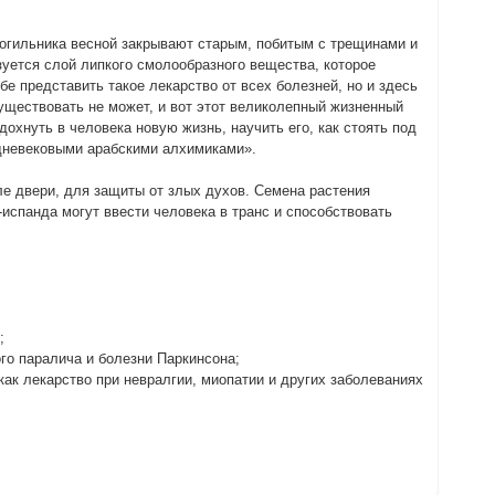
могильника весной закрывают старым, побитым с трещинами и
зуется слой липкого смолообразного вещества, которое
е представить такое лекарство от всех болезней, но и здесь
существовать не может, и вот этот великолепный жизненный
дохнуть в человека новую жизнь, научить его, как стоять под
едневековыми арабскими алхимиками».
ле двери, для защиты от злых духов. Семена растения
испанда могут ввести человека в транс и способствовать
;
го паралича и болезни Паркинсона;
как лекарство при невралгии, миопатии и других заболеваниях