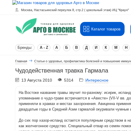
Москва, Настасьинский переулок 8, стр.2 ( цокольный этаж) ИЦ "Краун"
Каталог товаров
Бренды:
A - Z
А
Б
В
Д
И
К
М
Н
Главная
Статьи о здоровье, профилактика болезней и повышение иммун
Чудодейственная травка Гармала
13 Августа 2010
5314
Интересное
На Востоке название травы звучит по-разному: исирик, испан
упоминание о чудо-траве встречается в «Авесте» (VII-V вв. 
применяли в храмах и местах захоронения. Авиценна применял
двадцатые годы в Средней Азии гармалой окуривали чумные 
До сих пор хазор-испанд остается популярным средством в н
как желчегонное средство. Специальный отвар из семян помог