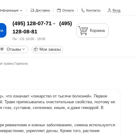
Информация
Доставка
Оплата
Контакты
Вход
(495) 128-07-71
(495)
ти
Корзина
128-08-81
Пн - Cб: 10:00 - 19:00
💬
Отзывы
📦
Мои заказы
я травка Гармала
д», что означает «лекарство от тысячи болезней». Первое
ей. Траве приписывались очистительные свойства, поэтому ее
глаз, суставов, селезенки, кишок, и даже геморрой. В
при ревматизме и кожных заболеваниях, семена используются
 неврастению, укрепляет десны. Кроме того, растение