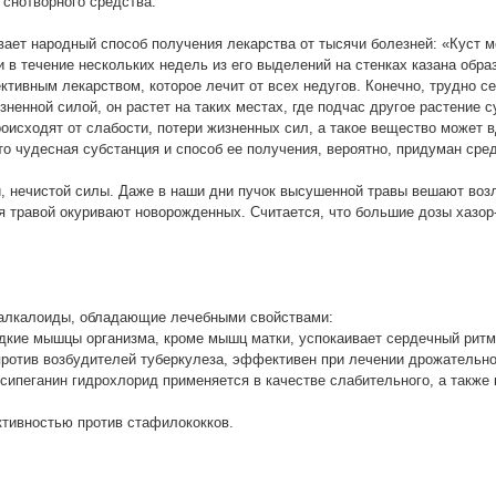
 снотворного средства.
вает народный способ получения лекарства от тысячи болезней: «Куст 
и в течение нескольких недель из его выделений на стенках казана обра
вным лекарством, которое лечит от всех недугов. Конечно, трудно себ
ненной силой, он растет на таких местах, где подчас другое растение 
оисходят от слабости, потери жизненных сил, а такое вещество может в
о чудесная субстанция и способ ее получения, вероятно, придуман ср
и, нечистой силы. Даже в наши дни пучок высушенной травы вешают воз
травой окуривают новорожденных. Считается, что большие дозы хазор-
я алкалоиды, обладающие лечебными свойствами:
адкие мышцы организма, кроме мышц матки, успокаивает сердечный ритм
против возбудителей туберкулеза, эффективен при лечении дрожательно
ксипеганин гидрохлорид применяется в качестве слабительного, а также 
ктивностью против стафилококков.