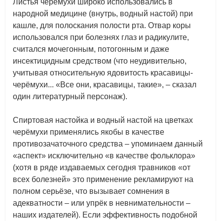
Листья черёмухи широко использовались в
народной медицине (внутрь, водный настой) при
кашле, для полоскания полости рта. Отвар коры
использовался при болезнях глаз и радикулите,
считался мочегонным, потогонным и даже
инсектицидным средством (что неудивительно,
учитывая относительную ядовитость красавицы-
черёмухи... «Все они, красавицы, такие», – сказал
один литературный персонаж).
Спиртовая настойка и водный настой на цветках
черёмухи применялись якобы в качестве
противозачаточного средства – упоминаем данный
«аспект» исключительно «в качестве фольклора»
(хотя в ряде издаваемых сегодня травников «от
всех болезней» это применение рекламируют на
полном серьёзе, что вызывает сомнения в
адекватности – или упрёк в невнимательности –
наших издателей). Если эффективность подобной